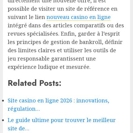
directement une nouvelle offre, il est
possible de visiter un site de référence en
suivant le lien
nouveau casino en ligne
intégré dans des articles comparatifs ou des
revues spécialisées. Enfin, garder à l’esprit
les principes de gestion de bankroll, définir
des limites claires et utiliser les outils de
jeu responsable garantissent une
expérience ludique et mesurée.
Related Posts:
Site casino en ligne 2026 : innovations,
régulation…
Le guide ultime pour trouver le meilleur
site de…