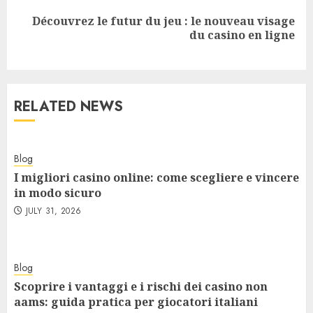
Découvrez le futur du jeu : le nouveau visage
Next
du casino en ligne
post:
RELATED NEWS
Blog
I migliori casino online: come scegliere e vincere
in modo sicuro
JULY 31, 2026
Blog
Scoprire i vantaggi e i rischi dei casino non
aams: guida pratica per giocatori italiani