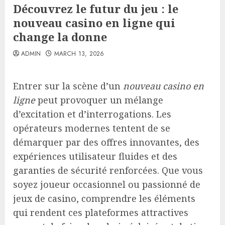
Découvrez le futur du jeu : le
nouveau casino en ligne qui
change la donne
ADMIN
MARCH 13, 2026
Entrer sur la scène d’un
nouveau casino en
ligne
peut provoquer un mélange
d’excitation et d’interrogations. Les
opérateurs modernes tentent de se
démarquer par des offres innovantes, des
expériences utilisateur fluides et des
garanties de sécurité renforcées. Que vous
soyez joueur occasionnel ou passionné de
jeux de casino, comprendre les éléments
qui rendent ces plateformes attractives