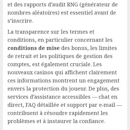
et des rapports d’audit RNG (générateur de
nombres aléatoires) est essentiel avant de
s’inscrire.
La transparence sur les termes et
conditions, en particulier concernant les
conditions de mise
des bonus, les limites
de retrait et les politiques de gestion des
comptes, est également cruciale. Les
nouveaux casinos qui affichent clairement
ces informations montrent un engagement
envers la protection du joueur. De plus, des
services d’assistance accessibles — chat en
direct, FAQ détaillée et support par e‑mail —
contribuent à résoudre rapidement les
problèmes et à instaurer la confiance.