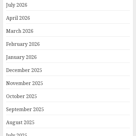
July 2026
April 2026
March 2026
February 2026
January 2026
December 2025
November 2025
October 2025
September 2025
August 2025
July 2025