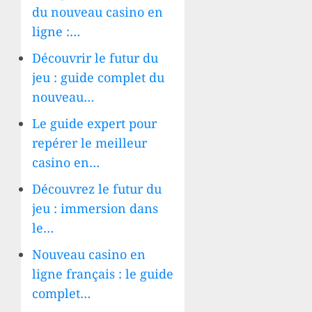
du nouveau casino en
ligne :…
Découvrir le futur du
jeu : guide complet du
nouveau…
Le guide expert pour
repérer le meilleur
casino en…
Découvrez le futur du
jeu : immersion dans
le…
Nouveau casino en
ligne français : le guide
complet…