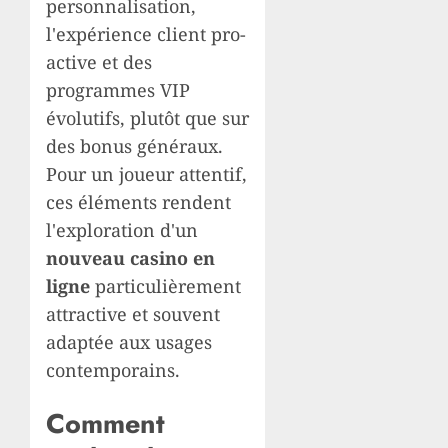
personnalisation,
l'expérience client pro-
active et des
programmes VIP
évolutifs, plutôt que sur
des bonus généraux.
Pour un joueur attentif,
ces éléments rendent
l'exploration d'un
nouveau casino en
ligne
particulièrement
attractive et souvent
adaptée aux usages
contemporains.
Comment