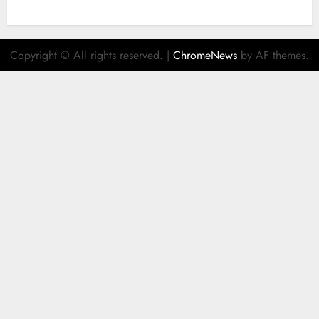
Copyright © All rights reserved.
|
ChromeNews
by AF themes.