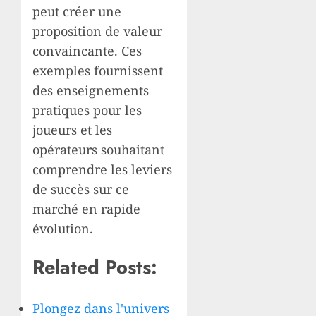
peut créer une
proposition de valeur
convaincante. Ces
exemples fournissent
des enseignements
pratiques pour les
joueurs et les
opérateurs souhaitant
comprendre les leviers
de succès sur ce
marché en rapide
évolution.
Related Posts:
Plongez dans l'univers