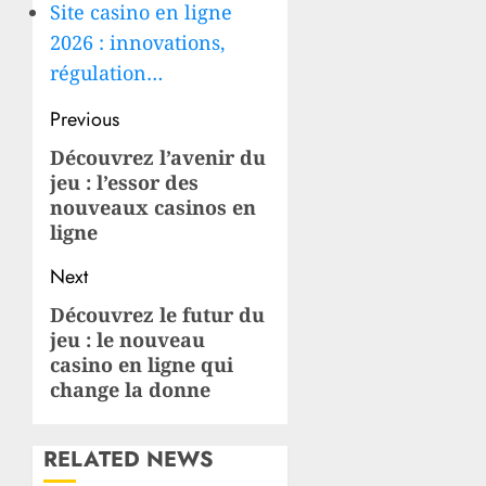
Site casino en ligne
2026 : innovations,
régulation…
Post
Previous
navigation
Découvrez l’avenir du
Previous
jeu : l’essor des
post:
nouveaux casinos en
ligne
Next
Découvrez le futur du
Next
jeu : le nouveau
post:
casino en ligne qui
change la donne
RELATED NEWS