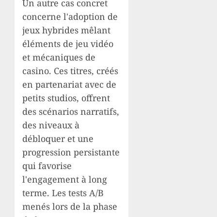
Un autre cas concret
concerne l'adoption de
jeux hybrides mêlant
éléments de jeu vidéo
et mécaniques de
casino. Ces titres, créés
en partenariat avec de
petits studios, offrent
des scénarios narratifs,
des niveaux à
débloquer et une
progression persistante
qui favorise
l'engagement à long
terme. Les tests A/B
menés lors de la phase