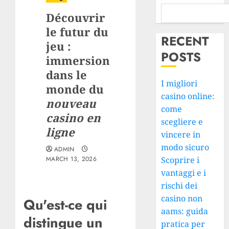
Découvrir
le futur du
RECENT
jeu :
POSTS
immersion
dans le
I migliori
monde du
casino online:
nouveau
come
casino en
scegliere e
ligne
vincere in
modo sicuro
ADMIN
MARCH 13, 2026
Scoprire i
vantaggi e i
rischi dei
casino non
Qu'est-ce qui
aams: guida
distingue un
pratica per