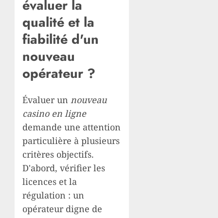
évaluer la
qualité et la
fiabilité d'un
nouveau
opérateur ?
Évaluer un
nouveau
casino en ligne
demande une attention
particulière à plusieurs
critères objectifs.
D'abord, vérifier les
licences et la
régulation : un
opérateur digne de