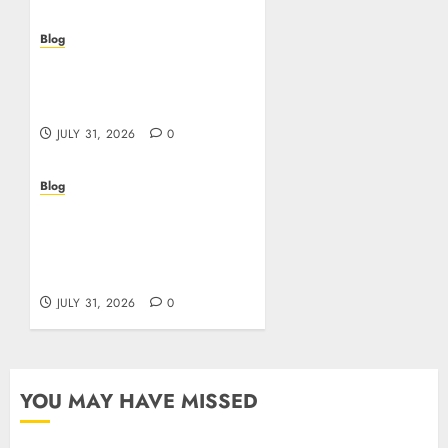
Blog
I migliori casino online:
come scegliere e vincere
in modo sicuro
JULY 31, 2026
0
Blog
Scoprire i vantaggi e i
rischi dei casino non
aams: guida pratica per
giocatori italiani
JULY 31, 2026
0
YOU MAY HAVE MISSED