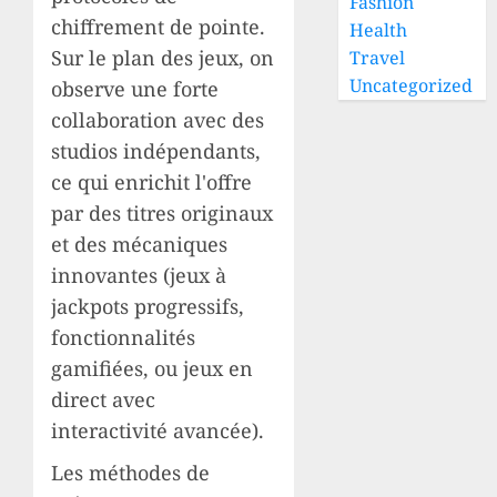
Fashion
chiffrement de pointe.
Health
Sur le plan des jeux, on
Travel
Uncategorized
observe une forte
collaboration avec des
studios indépendants,
ce qui enrichit l'offre
par des titres originaux
et des mécaniques
innovantes (jeux à
jackpots progressifs,
fonctionnalités
gamifiées, ou jeux en
direct avec
interactivité avancée).
Les méthodes de