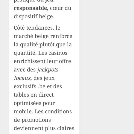
responsable
, cœur du
dispositif belge.
Côté tendances, le
marché belge renforce
la qualité plutôt que la
quantité. Les casinos
enrichissent leur offre
avec des
jackpots
locaux
, des jeux
exclusifs .be et des
tables en direct
optimisées pour
mobile. Les conditions
de promotions
deviennent plus claires