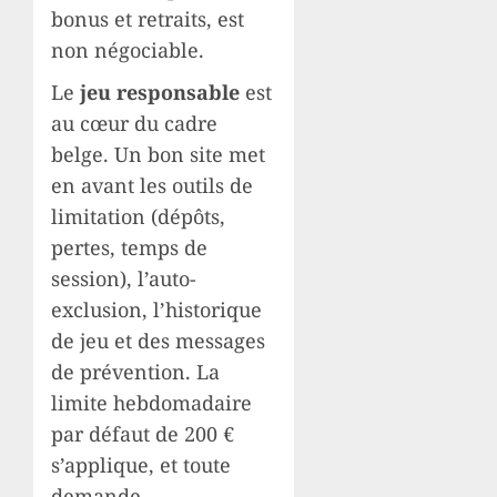
bonus et retraits, est
non négociable.
Le
jeu responsable
est
au cœur du cadre
belge. Un bon site met
en avant les outils de
limitation (dépôts,
pertes, temps de
session), l’auto-
exclusion, l’historique
de jeu et des messages
de prévention. La
limite hebdomadaire
par défaut de 200 €
s’applique, et toute
demande