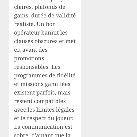
claires, plafonds de
gains, durée de validité
réaliste. Un bon
opérateur bannit les
clauses obscures et met
en avant des
promotions
responsables. Les
programmes de fidélité
et missions gamifiées
existent parfois, mais
restent compatibles
avec les limites légales
et le respect du joueur.
La communication est
sobre, d’autant que la