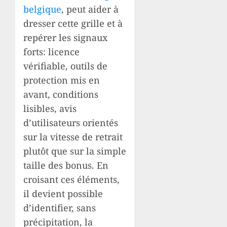
belgique
, peut aider à
dresser cette grille et à
repérer les signaux
forts: licence
vérifiable, outils de
protection mis en
avant, conditions
lisibles, avis
d’utilisateurs orientés
sur la vitesse de retrait
plutôt que sur la simple
taille des bonus. En
croisant ces éléments,
il devient possible
d’identifier, sans
précipitation, la