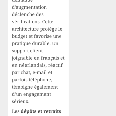
d’augmentation
déclenche des
vérifications. Cette
architecture protège le
budget et favorise une
pratique durable. Un
support client
joignable en français et
en néerlandais, réactif
par chat, e-mail et
parfois téléphone,
témoigne également
d’un engagement
sérieux.
Les
dépôts et retraits