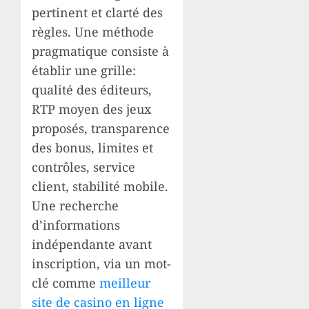
pertinent et clarté des
règles. Une méthode
pragmatique consiste à
établir une grille:
qualité des éditeurs,
RTP moyen des jeux
proposés, transparence
des bonus, limites et
contrôles, service
client, stabilité mobile.
Une recherche
d’informations
indépendante avant
inscription, via un mot-
clé comme
meilleur
site de casino en ligne