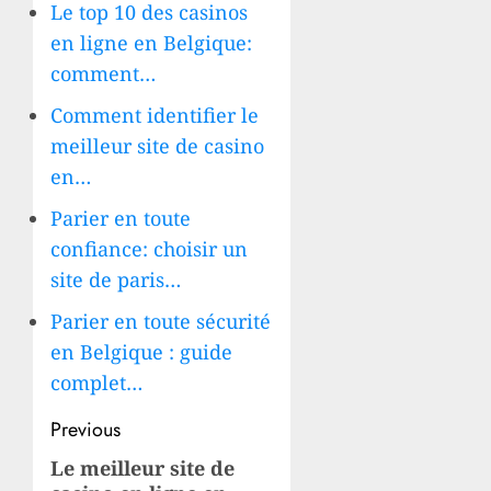
Le top 10 des casinos
en ligne en Belgique:
comment…
Comment identifier le
meilleur site de casino
en…
Parier en toute
confiance: choisir un
site de paris…
Parier en toute sécurité
en Belgique : guide
complet…
Post
Previous
navigation
Le meilleur site de
Previous