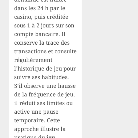
dans les 24 h par le
casino, puis créditée
sous 1 à 2 jours sur son
compte bancaire. Il
conserve la trace des
transactions et consulte
régulièrement
l’historique de jeu pour
suivre ses habitudes.
S’il observe une hausse
de la fréquence de jeu,
il réduit ses limites ou
active une pause
temporaire. Cette
approche illustre la
pratique du
jeu