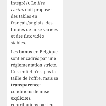
intégrés). Le
live
casino
doit proposer
des tables en
français/anglais, des
limites de mise variées
et des flux vidéo
stables.
Les
bonus
en Belgique
sont encadrés par une
réglementation stricte.
L’essentiel n’est pas la
taille de l’offre, mais sa
transparence
:
conditions de mise
explicites,
contributions par jeu