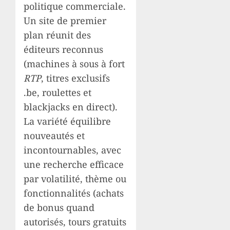
politique commerciale.
Un site de premier
plan réunit des
éditeurs reconnus
(machines à sous à fort
RTP
, titres exclusifs
.be, roulettes et
blackjacks en direct).
La variété équilibre
nouveautés et
incontournables, avec
une recherche efficace
par volatilité, thème ou
fonctionnalités (achats
de bonus quand
autorisés, tours gratuits