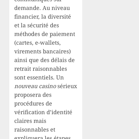
demande. Au niveau
financier, la diversité
et la sécurité des
méthodes de paiement
(cartes, e-wallets,
virements bancaires)
ainsi que des délais de
retrait raisonnables
sont essentiels. Un
nouveau casino
sérieux
proposera des
procédures de
vérification d’identité
claires mais
raisonnables et
expliquera les étapes