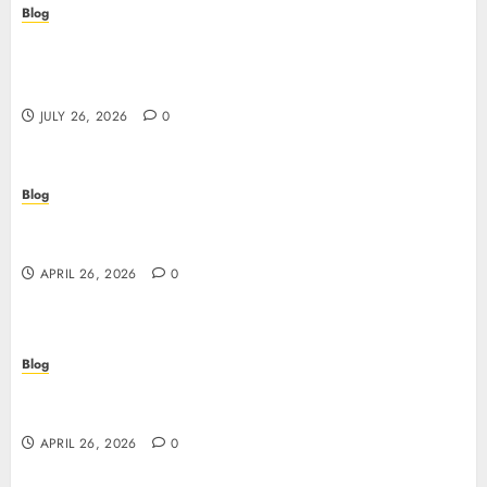
Blog
Stop Guessing, Start Proving: How Cyber
Essentials Plus Certification Verifies Your Real-
World Security
JULY 26, 2026
0
Blog
Siti non AAMS: guida essenziale per capire rischi,
vantaggi e criteri di scelta
APRIL 26, 2026
0
Blog
Scopri i segreti dei siti non AAMS: cosa sapere
prima di giocare
APRIL 26, 2026
0