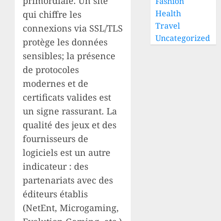
primordiale. Un site
Fashion
Health
qui chiffre les
Travel
connexions via SSL/TLS
Uncategorized
protège les données
sensibles; la présence
de protocoles
modernes et de
certificats valides est
un signe rassurant. La
qualité des jeux et des
fournisseurs de
logiciels est un autre
indicateur : des
partenariats avec des
éditeurs établis
(NetEnt, Microgaming,