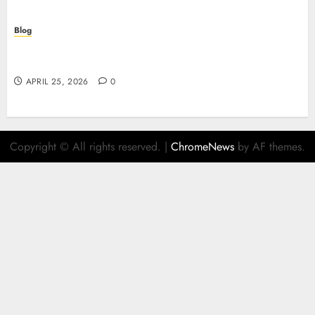
Blog
Retrait instantané : la révolution des paiements
sur les casinos en ligne
APRIL 25, 2026
0
Copyright © All rights reserved.
|
ChromeNews
by AF themes.