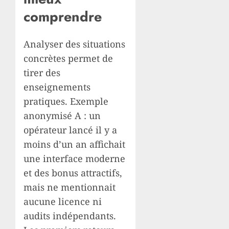
comprendre
Analyser des situations
concrètes permet de
tirer des
enseignements
pratiques. Exemple
anonymisé A : un
opérateur lancé il y a
moins d’un an affichait
une interface moderne
et des bonus attractifs,
mais ne mentionnait
aucune licence ni
audits indépendants.