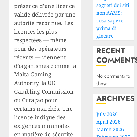
segreti dei siti
présence d’une licence
non AAMS:
valide délivrée par une
cosa sapere
autorité reconnue. Les
prima di
licences les plus
giocare
respectées — même
pour des opérateurs
RECENT
récents — viennent
COMMENT
d’organismes comme la
Malta Gaming
No comments to
Authority, la UK
show.
Gambling Commission
ARCHIVES
ou Curaçao pour
certains marchés. Une
July 2026
licence indique des
April 2026
exigences minimales
March 2026
en matière de sécurité