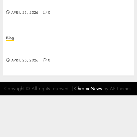
prima di giocare
APRIL 26, 2026
0
Blog
Retrait instantané : la révolution des paiements
sur les casinos en ligne
APRIL 25, 2026
0
Copyright © All rights reserved.
|
ChromeNews
by AF themes.