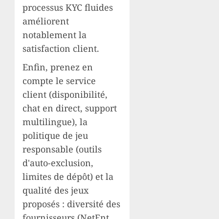
processus KYC fluides
améliorent
notablement la
satisfaction client.
Enfin, prenez en
compte le service
client (disponibilité,
chat en direct, support
multilingue), la
politique de jeu
responsable (outils
d'auto-exclusion,
limites de dépôt) et la
qualité des jeux
proposés : diversité des
fournisseurs (NetEnt,