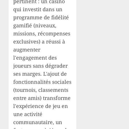
pertinent : un casino
qui investit dans un
programme de fidélité
gamifié (niveaux,
missions, récompenses
exclusives) a réussi à
augmenter
l'engagement des
joueurs sans dégrader
ses marges. L'ajout de
fonctionnalités sociales
(tournois, classements
entre amis) transforme
l'expérience de jeu en
une activité
communautaire, un