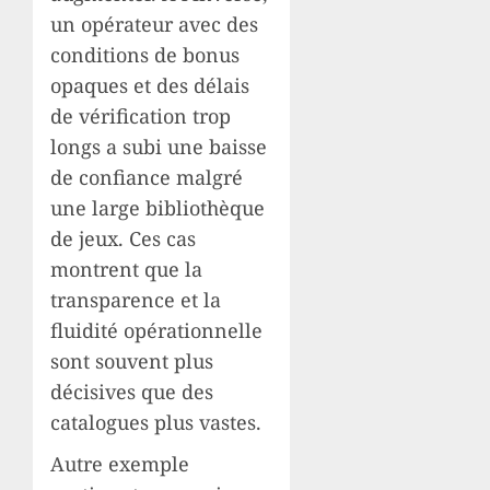
un opérateur avec des
conditions de bonus
opaques et des délais
de vérification trop
longs a subi une baisse
de confiance malgré
une large bibliothèque
de jeux. Ces cas
montrent que la
transparence et la
fluidité opérationnelle
sont souvent plus
décisives que des
catalogues plus vastes.
Autre exemple