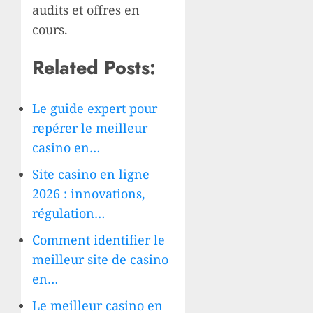
audits et offres en
cours.
Related Posts:
Le guide expert pour
repérer le meilleur
casino en…
Site casino en ligne
2026 : innovations,
régulation…
Comment identifier le
meilleur site de casino
en…
Le meilleur casino en