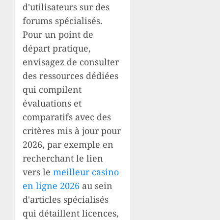
d'utilisateurs sur des
forums spécialisés.
Pour un point de
départ pratique,
envisagez de consulter
des ressources dédiées
qui compilent
évaluations et
comparatifs avec des
critères mis à jour pour
2026, par exemple en
recherchant le lien
vers le
meilleur casino
en ligne 2026
au sein
d'articles spécialisés
qui détaillent licences,