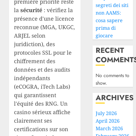
première priorité reste
segreti dei siti
la
sécurité
: vérifiez la
non AAMS:
présence d'une licence
cosa sapere
reconnue (MGA, UKGC,
prima di
ARJEL selon
giocare
juridiction), des
RECENT
protocoles SSL pour le
COMMENT
chiffrement des
données et des audits
No comments to
indépendants
show.
(eCOGRA, iTech Labs)
qui garantissent
ARCHIVES
l'équité des RNG. Un
casino sérieux affiche
July 2026
clairement ses
April 2026
March 2026
certifications sur son