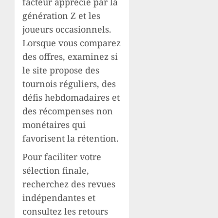
facteur apprécié par la
génération Z et les
joueurs occasionnels.
Lorsque vous comparez
des offres, examinez si
le site propose des
tournois réguliers, des
défis hebdomadaires et
des récompenses non
monétaires qui
favorisent la rétention.
Pour faciliter votre
sélection finale,
recherchez des revues
indépendantes et
consultez les retours