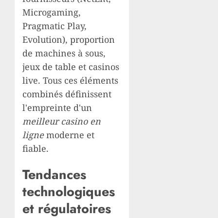
Microgaming,
Pragmatic Play,
Evolution), proportion
de machines à sous,
jeux de table et casinos
live. Tous ces éléments
combinés définissent
l'empreinte d'un
meilleur casino en
ligne
moderne et
fiable.
Tendances
technologiques
et régulatoires