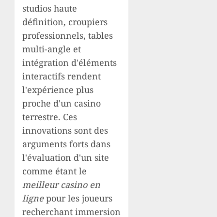
studios haute
définition, croupiers
professionnels, tables
multi-angle et
intégration d'éléments
interactifs rendent
l'expérience plus
proche d'un casino
terrestre. Ces
innovations sont des
arguments forts dans
l'évaluation d'un site
comme étant le
meilleur casino en
ligne
pour les joueurs
recherchant immersion