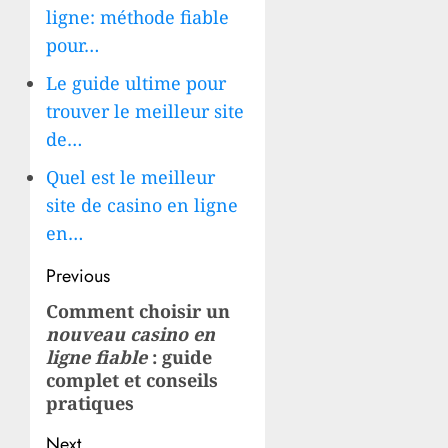
ligne: méthode fiable
pour…
Le guide ultime pour
trouver le meilleur site
de…
Quel est le meilleur
site de casino en ligne
en…
Post
Previous
navigation
Comment choisir un
Previous
nouveau casino en
post:
ligne fiable
: guide
complet et conseils
pratiques
Next