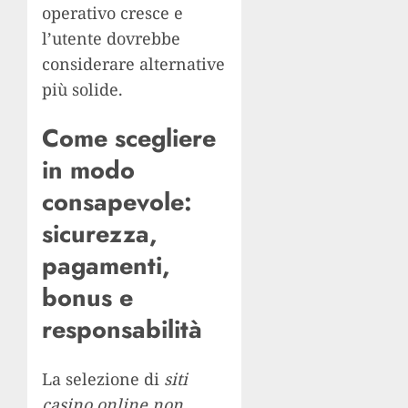
operativo cresce e
l’utente dovrebbe
considerare alternative
più solide.
Come scegliere
in modo
consapevole:
sicurezza,
pagamenti,
bonus e
responsabilità
La selezione di
siti
casino online non