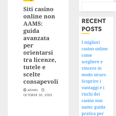
Siti casino
online non
RECENT
AAMS:
POSTS
guida
avanzata
I migliori
per
casino online:
orientarsi
come
tra licenze,
scegliere e
tutele e
vincere in
scelte
modo sicuro
consapevoli
Scoprire i
vantaggi e i
ADMIN
rischi dei
OCTOBER 30, 2025
casino non
aams: guida
pratica per