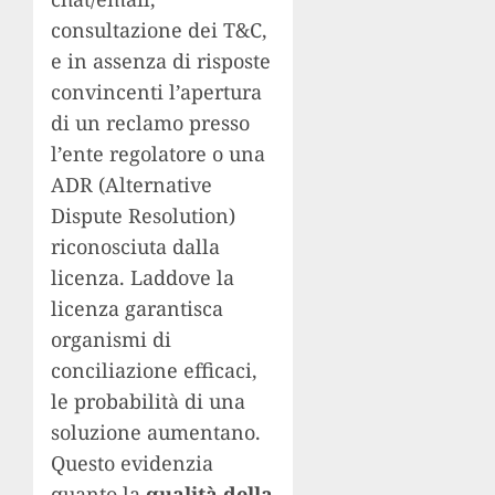
consultazione dei T&C,
e in assenza di risposte
convincenti l’apertura
di un reclamo presso
l’ente regolatore o una
ADR (Alternative
Dispute Resolution)
riconosciuta dalla
licenza. Laddove la
licenza garantisca
organismi di
conciliazione efficaci,
le probabilità di una
soluzione aumentano.
Questo evidenzia
quanto la
qualità della