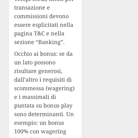
transazione e
commissioni devono
essere esplicitati nella
pagina T&C e nella
sezione “Banking”.
Occhio ai bonus: se da
un lato possono
risultare generosi,
dall’altro i requisiti di
scommessa (wagering)
e i massimali di
puntata su bonus play
sono determinanti. Un
esempio: un bonus
100% con wagering