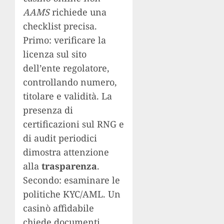
AAMS
richiede una
checklist precisa.
Primo: verificare la
licenza sul sito
dell’ente regolatore,
controllando numero,
titolare e validità. La
presenza di
certificazioni sul RNG e
di audit periodici
dimostra attenzione
alla
trasparenza
.
Secondo: esaminare le
politiche KYC/AML. Un
casinò affidabile
chiede documenti