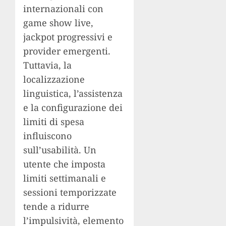
internazionali con
game show live,
jackpot progressivi e
provider emergenti.
Tuttavia, la
localizzazione
linguistica, l’assistenza
e la configurazione dei
limiti di spesa
influiscono
sull’usabilità. Un
utente che imposta
limiti settimanali e
sessioni temporizzate
tende a ridurre
l’impulsività, elemento