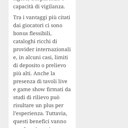
capacità di vigilanza.
Tra i vantaggi più citati
dai giocatori ci sono
bonus flessibili,
cataloghi ricchi di
provider internazionali
e, in alcuni casi, limiti
di deposito o prelievo
più alti. Anche la
presenza di tavoli live
e game show firmati da
studi di rilievo può
risultare un plus per
l’esperienza. Tuttavia,
questi benefici vanno