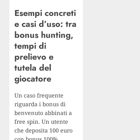
Esempi concreti
e casi d’uso: tra
bonus hunting,
tempi di
prelievo e
tutela del
giocatore
Un caso frequente
riguarda i bonus di
benvenuto abbinati a
free spin. Un utente
che deposita 100 euro
con bonus 100%