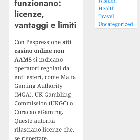
funzionano:
Fashion
Health
licenze,
Travel
vantaggi e limiti
Uncategorized
Con l’espressione
siti
casino online non
AAMS
si indicano
operatori regolati da
enti esteri, come Malta
Gaming Authority
(MGA), UK Gambling
Commission (UKGC) o
Curacao eGaming.
Queste autorità
rilasciano licenze che,
se rispettate,