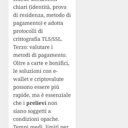
chiari (identità, prova
di residenza, metodo di
pagamento) e adotta
protocolli di
crittografia TLS/SSL.
Terzo: valutare i
metodi di pagamento.
Oltre a carte e bonifici,
le soluzioni con e-
wallet e criptovalute
possono essere più
rapide, ma è essenziale
che i
prelievi
non
siano soggetti a
condizioni opache.
Tempi medi, limiti per