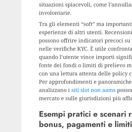
situazioni spiacevoli, come l’annulla
involontarie.
Tra gli elementi “soft” ma important
esperienze di altri utenti. Recensioni
possono offrire indicatori precoci s
nelle verifiche KYC. È utile confron
quando l’utente vince importi signifi
fonte dei fondi o limiti di prelievo 
con una lettura attenta delle policy
Per approfondimenti e panoramiche a
analizzano i
siti slot non aams
posson
mercato e sulle giurisdizioni più affi
Esempi pratici e scenari r
bonus, pagamenti e limiti