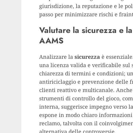
giurisdizione, la reputazione e le pol
passo per minimizzare rischi e frai
Valutare la sicurezza e la 
AAMS
Analizzare la
sicurezza
è essenziale.
una licenza valida e verificabile sul 
chiarezza di termini e condizioni; u
antiriciclaggio e prevenzione delle fr
clienti reattivo e multicanale. Anche
strumenti di controllo del gioco, com
interna, suggerisce impegno verso la 
espone in modo chiaro informazioni s
reclamo, talvolta con il coinvolgime
alternativa delle controversie.