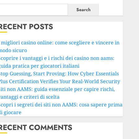
Search
RECENT POSTS
 migliori casino online: come scegliere e vincere in
modo sicuro
coprire i vantaggi e i rischi dei casino non aams:
uida pratica per giocatori italiani
Stop Guessing, Start Proving: How Cyber Essentials
Plus Certification Verifies Your Real-World Security
Siti non AAMS: guida essenziale per capire rischi,
antaggi e criteri di scelta
Scopri i segreti dei siti non AAMS: cosa sapere prima
di giocare
RECENT COMMENTS