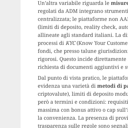
Un’altra variabile riguarda le
misure
regolati da ADM integrano strumenti
centralizzata; le piattaforme non AA
(limiti di deposito, reality check, a
allineate agli standard italiani. La 
processi di
KYC
(Know Your Customer)
fondi, che presso talune giurisdizio
rigorosi. Questo incide direttamente 
richiesta di documenti aggiuntivi e s
Dal punto di vista pratico, le piatt
evidenza una varietà di
metodi di 
criptovalute), limiti di deposito mod
però a termini e condizioni: requisiti
massima con bonus attivo o cap sull
la convenienza. La presenza di provi
trasparenza sulle regole sono segnali