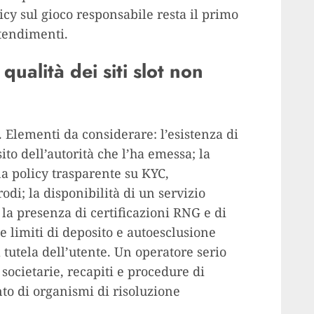
icy sul gioco responsabile resta il primo
ntendimenti.
qualità dei siti slot non
 Elementi da considerare: l’esistenza di
sito dell’autorità che l’ha emessa; la
na policy trasparente su KYC,
odi; la disponibilità di un servizio
 la presenza di certificazioni RNG e di
e limiti di deposito e autoesclusione
tutela dell’utente. Un operatore serio
ocietarie, recapiti e procedure di
nto di organismi di risoluzione