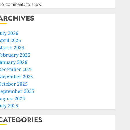
No comments to show.
ARCHIVES
July 2026
April 2026
March 2026
February 2026
January 2026
December 2025
November 2025
October 2025
September 2025
August 2025
July 2025
CATEGORIES