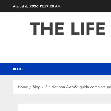
Skip
August 6, 2026
11:57:29 AM
to
content
THE LIFE
BLOG
Home
Blog
Siti slot non AAMS: guida completa per o