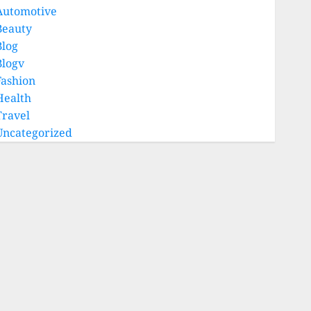
Automotive
Beauty
Blog
Blogv
Fashion
Health
Travel
Uncategorized