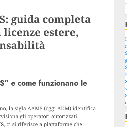
MS: guida completa
 licenze estere,
I
nsabilità
S
g
S” e come funzionano le
v
no, la sigla AAMS (oggi ADM) identifica
visiona gli operatori autorizzati.
MS
, ci si riferisce a piattaforme che