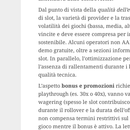
Dal punto di vista della
qualità dell’
di slot, la varietà di provider e la tr
volatilità dei giochi (bassa, media, al
vincite e deve essere compresa per i
sostenibile. Alcuni operatori non AAM
demo gratuite, oltre a sezioni infor
slot. In parallelo, l’ottimizzazione p
l’assenza di rallentamenti durante i
qualità tecnica.
L’aspetto
bonus e promozioni
richie
playthrough (es. 30x o 40x), vanno val
wagering (spesso le slot contribuiscono
durante il rollover e la durata dell’
non compensa termini restrittivi sul
gioco mentre il bonus è attivo. La let