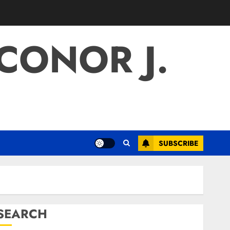
 CONOR J.
SUBSCRIBE
SEARCH