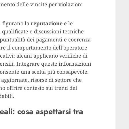
mento delle vincite per violazioni
i figurano la
reputazione
e le
 qualificate e discussioni tecniche
u puntualità dei pagamenti e coerenza
tare il comportamento dell’operatore
cativi: alcuni applicano verifiche di
mensili. Integrare queste informazioni
 consente una scelta più consapevole.
ggiornate, risorse di settore che
o offrire contesto sui trend del
dabili.
eali: cosa aspettarsi tra