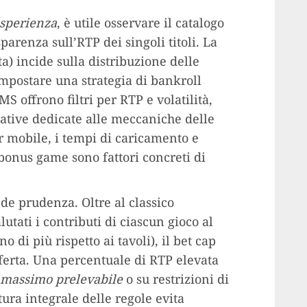
esperienza
, è utile osservare il catalogo
asparenza sull’RTP dei singoli titoli. La
ta) incide sulla distribuzione delle
mpostare una strategia di bankroll
S offrono filtri per RTP e volatilità,
mative dedicate alle meccaniche delle
er mobile, i tempi di caricamento e
 bonus game sono fattori concreti di
de prudenza. Oltre al classico
utati i contributi di ciascun gioco al
 di più rispetto ai tavoli), il bet cap
offerta. Una percentuale di RTP elevata
massimo prelevabile
o su restrizioni di
tura integrale delle regole evita