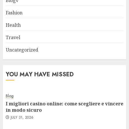
Blogv
Fashion
Health
Travel
Uncategorized
YOU MAY HAVE MISSED
Blog
I migliori casino online: come scegliere e vincere
in modo sicuro
JULY 31, 2026