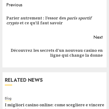
Continue
Previous
Reading
Parier autrement : l’essor des
paris sportif
Pre
crypto
et ce qu’il faut savoir
pos
Next
Découvrez les secrets d’un nouveau casino en
Next
ligne qui change la donne
post:
RELATED NEWS
Blog
I migliori casino online: come scegliere e vincere