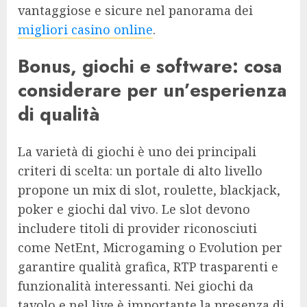
vantaggiose e sicure nel panorama dei
migliori casino online
.
Bonus, giochi e software: cosa
considerare per un’esperienza
di qualità
La varietà di giochi è uno dei principali
criteri di scelta: un portale di alto livello
propone un mix di slot, roulette, blackjack,
poker e giochi dal vivo. Le slot devono
includere titoli di provider riconosciuti
come NetEnt, Microgaming o Evolution per
garantire qualità grafica, RTP trasparenti e
funzionalità interessanti. Nei giochi da
tavolo e nel live è importante la presenza di