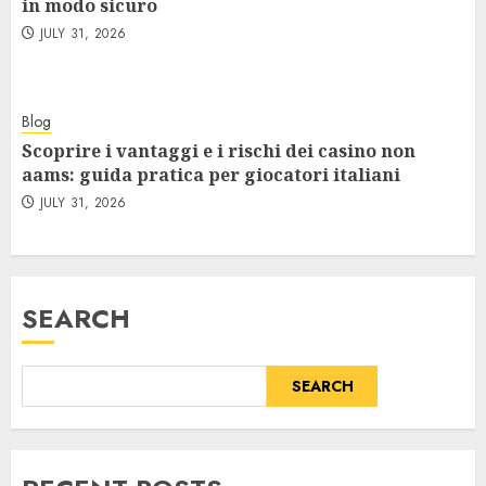
in modo sicuro
JULY 31, 2026
Blog
Scoprire i vantaggi e i rischi dei casino non
aams: guida pratica per giocatori italiani
JULY 31, 2026
SEARCH
SEARCH