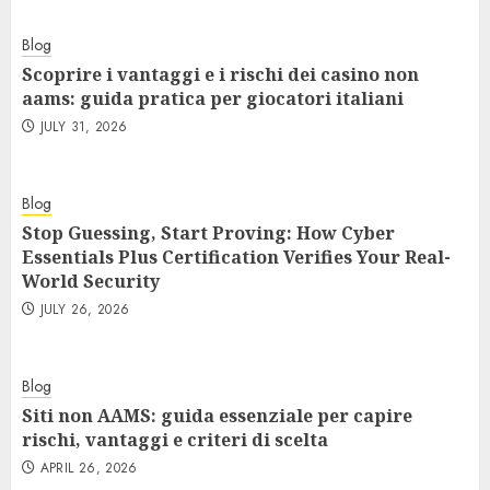
Blog
Scoprire i vantaggi e i rischi dei casino non
aams: guida pratica per giocatori italiani
JULY 31, 2026
Blog
Stop Guessing, Start Proving: How Cyber
Essentials Plus Certification Verifies Your Real-
World Security
JULY 26, 2026
Blog
Siti non AAMS: guida essenziale per capire
rischi, vantaggi e criteri di scelta
APRIL 26, 2026