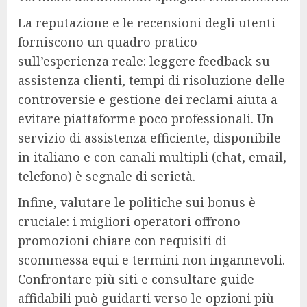
La reputazione e le recensioni degli utenti
forniscono un quadro pratico
sull’esperienza reale: leggere feedback su
assistenza clienti, tempi di risoluzione delle
controversie e gestione dei reclami aiuta a
evitare piattaforme poco professionali. Un
servizio di assistenza efficiente, disponibile
in italiano e con canali multipli (chat, email,
telefono) è segnale di serietà.
Infine, valutare le politiche sui bonus è
cruciale: i migliori operatori offrono
promozioni chiare con requisiti di
scommessa equi e termini non ingannevoli.
Confrontare più siti e consultare guide
affidabili può guidarti verso le opzioni più