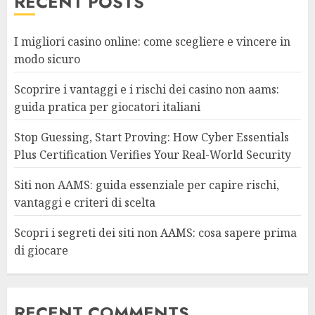
RECENT POSTS
I migliori casino online: come scegliere e vincere in
modo sicuro
Scoprire i vantaggi e i rischi dei casino non aams:
guida pratica per giocatori italiani
Stop Guessing, Start Proving: How Cyber Essentials
Plus Certification Verifies Your Real-World Security
Siti non AAMS: guida essenziale per capire rischi,
vantaggi e criteri di scelta
Scopri i segreti dei siti non AAMS: cosa sapere prima
di giocare
RECENT COMMENTS