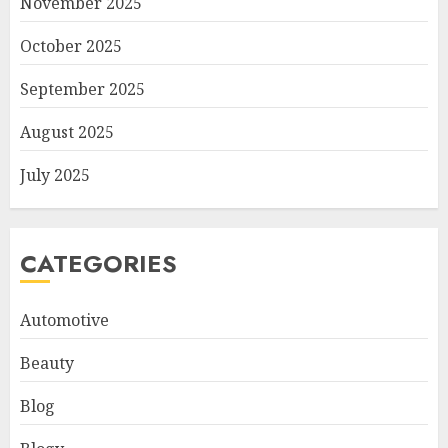
November 2025
October 2025
September 2025
August 2025
July 2025
CATEGORIES
Automotive
Beauty
Blog