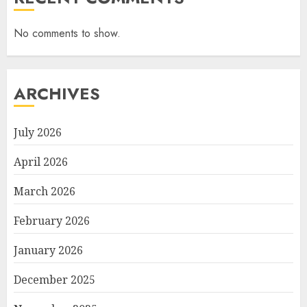
No comments to show.
ARCHIVES
July 2026
April 2026
March 2026
February 2026
January 2026
December 2025