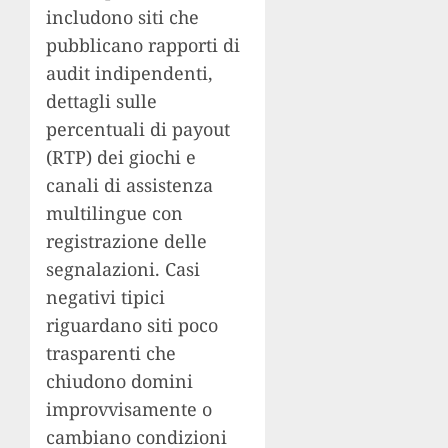
includono siti che
pubblicano rapporti di
audit indipendenti,
dettagli sulle
percentuali di payout
(RTP) dei giochi e
canali di assistenza
multilingue con
registrazione delle
segnalazioni. Casi
negativi tipici
riguardano siti poco
trasparenti che
chiudono domini
improvvisamente o
cambiano condizioni