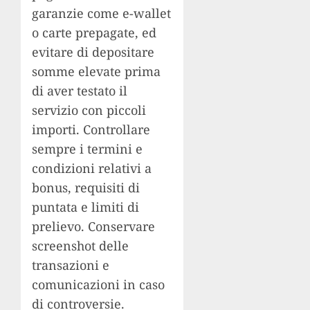
garanzie come e-wallet
o carte prepagate, ed
evitare di depositare
somme elevate prima
di aver testato il
servizio con piccoli
importi. Controllare
sempre i termini e
condizioni relativi a
bonus, requisiti di
puntata e limiti di
prelievo. Conservare
screenshot delle
transazioni e
comunicazioni in caso
di controversie.