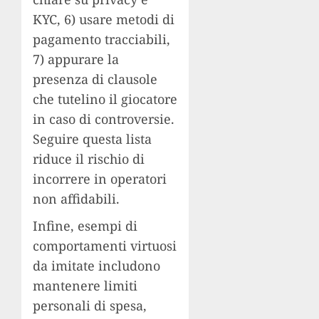
KYC, 6) usare metodi di
pagamento tracciabili,
7) appurare la
presenza di clausole
che tutelino il giocatore
in caso di controversie.
Seguire questa lista
riduce il rischio di
incorrere in operatori
non affidabili.
Infine, esempi di
comportamenti virtuosi
da imitate includono
mantenere limiti
personali di spesa,