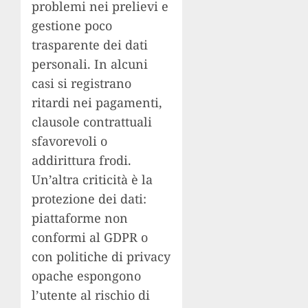
problemi nei prelievi e
gestione poco
trasparente dei dati
personali. In alcuni
casi si registrano
ritardi nei pagamenti,
clausole contrattuali
sfavorevoli o
addirittura frodi.
Un’altra criticità è la
protezione dei dati:
piattaforme non
conformi al GDPR o
con politiche di privacy
opache espongono
l’utente al rischio di