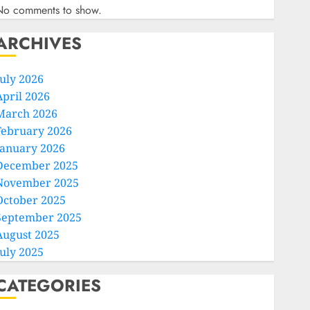
No comments to show.
ARCHIVES
July 2026
April 2026
March 2026
February 2026
January 2026
December 2025
November 2025
October 2025
September 2025
August 2025
July 2025
CATEGORIES