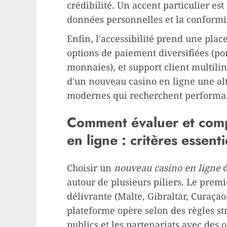
crédibilité. Un accent particulier es
données personnelles et la conformit
Enfin, l'accessibilité prend une plac
options de paiement diversifiées (por
monnaies), et support client multilin
d'un nouveau casino en ligne une alt
modernes qui recherchent performanc
Comment évaluer et com
en ligne : critères essenti
Choisir un
nouveau casino en ligne
d
autour de plusieurs piliers. Le premi
délivrante (Malte, Gibraltar, Curaçao
plateforme opère selon des règles str
publics et les partenariats avec des