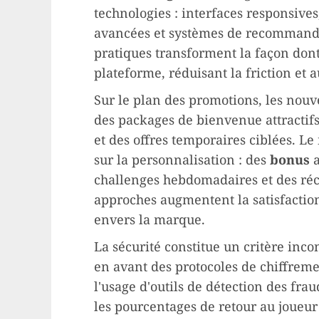
technologies : interfaces responsive
avancées et systèmes de recommandat
pratiques transforment la façon dont l
plateforme, réduisant la friction et 
Sur le plan des promotions, les nouv
des packages de bienvenue attractif
et des offres temporaires ciblées. L
sur la personnalisation : des
bonus
a
challenges hebdomadaires et des ré
approches augmentent la satisfaction
envers la marque.
La sécurité constitue un critère inc
en avant des protocoles de chiffrem
l'usage d'outils de détection des fra
les pourcentages de retour au joueur 