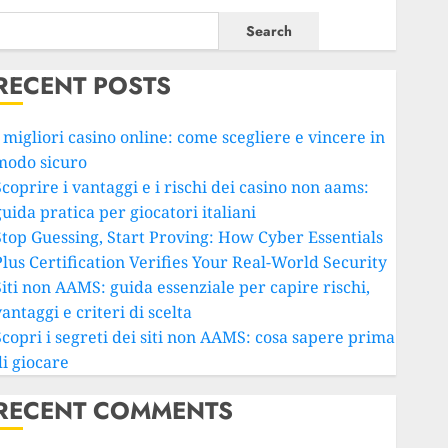
Search
RECENT POSTS
 migliori casino online: come scegliere e vincere in
modo sicuro
coprire i vantaggi e i rischi dei casino non aams:
uida pratica per giocatori italiani
Stop Guessing, Start Proving: How Cyber Essentials
Plus Certification Verifies Your Real-World Security
Siti non AAMS: guida essenziale per capire rischi,
antaggi e criteri di scelta
Scopri i segreti dei siti non AAMS: cosa sapere prima
di giocare
RECENT COMMENTS