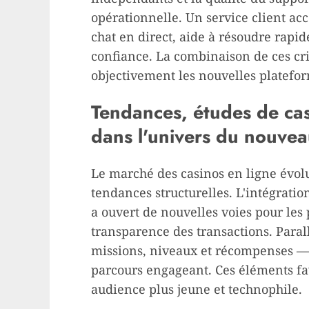
opérationnelle. Un service client acc
chat en direct, aide à résoudre rapid
confiance. La combinaison de ces cr
objectivement les nouvelles platefo
Tendances, études de cas
dans l'univers du nouvea
Le marché des casinos en ligne évol
tendances structurelles. L'intégratio
a ouvert de nouvelles voies pour les
transparence des transactions. Paral
missions, niveaux et récompenses —
parcours engageant. Ces éléments fav
audience plus jeune et technophile.