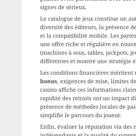
signes de sérieux.
Le catalogue de jeux constitue un autr
diversité des éditeurs, la présence de 
et la compatibilité mobile. Les parte
une offre riche et régulière en nouve
(machines à sous, tables, jackpots, j
différentes et montre une stratégie é
Les conditions financières méritent u
bonus
, exigences de mise, limites de
casino affiche ces informations clai
rapidité des retraits ont un impact di
présence de méthodes locales de pai
simplifie le parcours du joueur.
Enfin, évaluer la réputation via des re
indépendants et la qualité du support