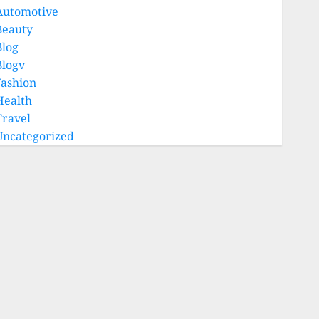
Automotive
Beauty
Blog
Blogv
Fashion
Health
Travel
Uncategorized