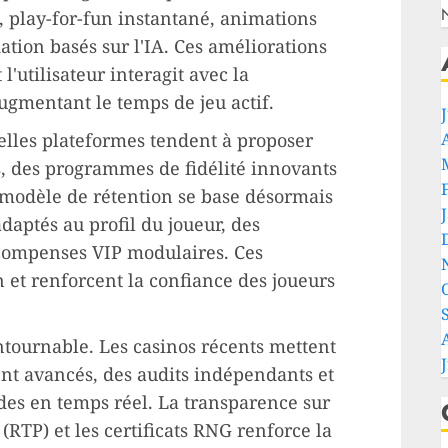
s, play-for-fun instantané, animations
ion basés sur l'IA. Ces améliorations
'utilisateur interagit avec la
augmentant le temps de jeu actif.
elles plateformes tendent à proposer
s, des programmes de fidélité innovants
e modèle de rétention se base désormais
daptés au profil du joueur, des
compenses VIP modulaires. Ces
 et renforcent la confiance des joueurs
ontournable. Les casinos récents mettent
ent avancés, des audits indépendants et
udes en temps réel. La transparence sur
(RTP) et les certificats RNG renforce la