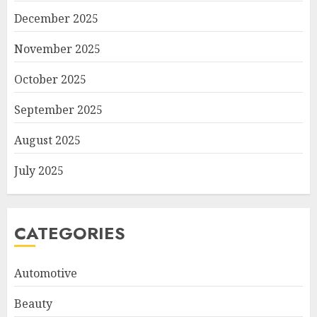
December 2025
November 2025
October 2025
September 2025
August 2025
July 2025
CATEGORIES
Automotive
Beauty