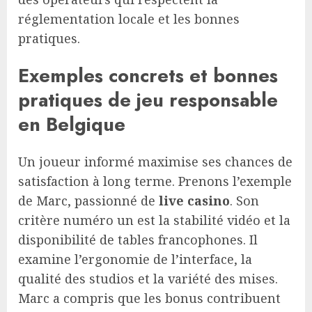
réglementation locale et les bonnes
pratiques.
Exemples concrets et bonnes
pratiques de jeu responsable
en Belgique
Un joueur informé maximise ses chances de
satisfaction à long terme. Prenons l’exemple
de Marc, passionné de
live casino
. Son
critère numéro un est la stabilité vidéo et la
disponibilité de tables francophones. Il
examine l’ergonomie de l’interface, la
qualité des studios et la variété des mises.
Marc a compris que les bonus contribuent