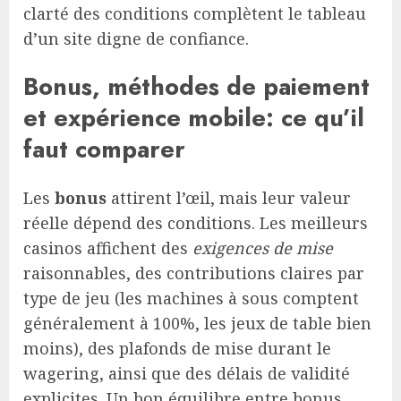
clarté des conditions complètent le tableau
d’un site digne de confiance.
Bonus, méthodes de paiement
et expérience mobile: ce qu’il
faut comparer
Les
bonus
attirent l’œil, mais leur valeur
réelle dépend des conditions. Les meilleurs
casinos affichent des
exigences de mise
raisonnables, des contributions claires par
type de jeu (les machines à sous comptent
généralement à 100%, les jeux de table bien
moins), des plafonds de mise durant le
wagering, ainsi que des délais de validité
explicites. Un bon équilibre entre bonus