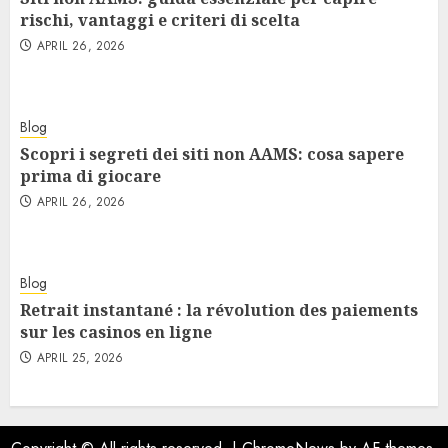
rischi, vantaggi e criteri di scelta
APRIL 26, 2026
Blog
Scopri i segreti dei siti non AAMS: cosa sapere
prima di giocare
APRIL 26, 2026
Blog
Retrait instantané : la révolution des paiements
sur les casinos en ligne
APRIL 25, 2026