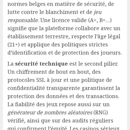
normes belges en matière de sécurité, de
lutte contre le blanchiment et de
jeu
responsable
. Une licence valide (A+, B+…)
signifie que la plateforme collabore avec un
établissement terrestre, respecte l’âge légal
(21+) et applique des politiques strictes
d’identification et de protection des joueurs.
La
sécurité technique
est le second pilier.
Un chiffrement de bout en bout, des
protocoles SSL à jour et une politique de
confidentialité transparente garantissent la
protection des données et des transactions.
La fiabilité des jeux repose aussi sur un
générateur de nombres aléatoires
(RNG)
vérifié, ainsi que sur des audits réguliers
qui confirment l’équité. Les casinos sérieux