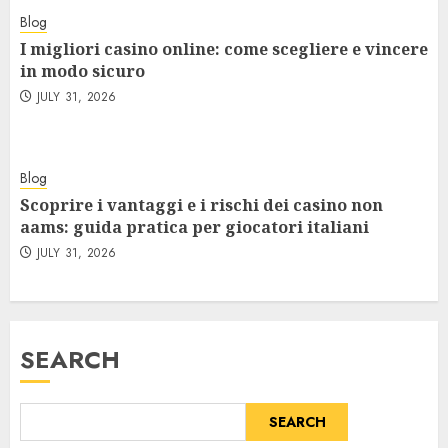
Blog
I migliori casino online: come scegliere e vincere
in modo sicuro
JULY 31, 2026
Blog
Scoprire i vantaggi e i rischi dei casino non
aams: guida pratica per giocatori italiani
JULY 31, 2026
SEARCH
SEARCH