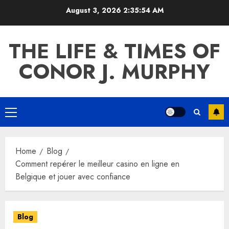
Skip
August 3, 2026
2:35:55 AM
to
content
THE LIFE & TIMES OF
CONOR J. MURPHY
Primary
Menu
Home
Blog
Comment repérer le meilleur casino en ligne en
Belgique et jouer avec confiance
Blog