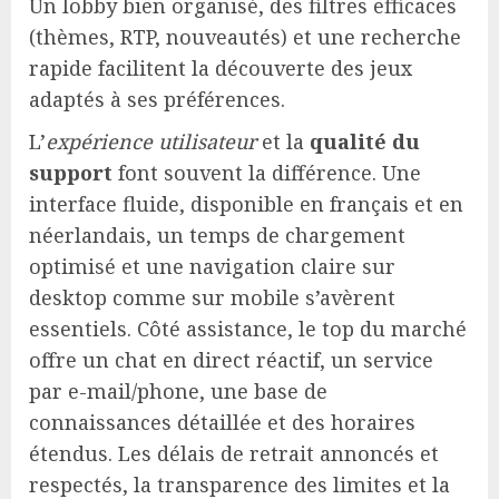
Un lobby bien organisé, des filtres efficaces
(thèmes, RTP, nouveautés) et une recherche
rapide facilitent la découverte des jeux
adaptés à ses préférences.
L’
expérience utilisateur
et la
qualité du
support
font souvent la différence. Une
interface fluide, disponible en français et en
néerlandais, un temps de chargement
optimisé et une navigation claire sur
desktop comme sur mobile s’avèrent
essentiels. Côté assistance, le top du marché
offre un chat en direct réactif, un service
par e-mail/phone, une base de
connaissances détaillée et des horaires
étendus. Les délais de retrait annoncés et
respectés, la transparence des limites et la