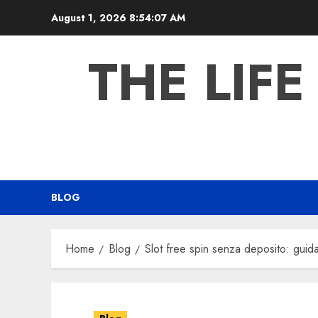
Skip
August 1, 2026
8:54:08 AM
to
content
THE LIFE
BLOG
Home
Blog
Slot free spin senza deposito: guida e