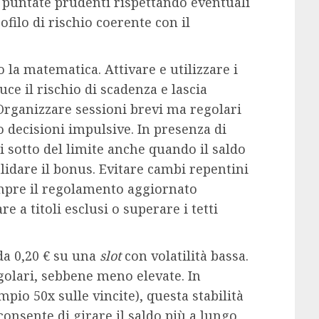
e puntate prudenti rispettando eventuali
ilo di rischio coerente con il
 la matematica. Attivare e utilizzare i
uce il rischio di scadenza e lascia
 Organizzare sessioni brevi ma regolari
o decisioni impulsive. In presenza di
di sotto del limite anche quando il saldo
idare il bonus. Evitare cambi repentini
mpre il regolamento aggiornato
 a titoli esclusi o superare i tetti
da 0,20 € su una
slot
con volatilità bassa.
golari, sebbene meno elevate. In
pio 50x sulle vincite), questa stabilità
onsente di girare il saldo più a lungo