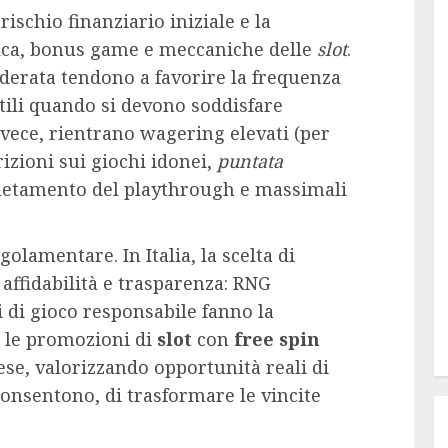
rischio finanziario iniziale e la
rafica, bonus game e meccaniche delle
slot
.
oderata tendono a favorire la frequenza
utili quando si devono soddisfare
invece, rientrano wagering elevati (per
rizioni sui giochi idonei,
puntata
etamento del playthrough e massimali
olamentare. In Italia, la scelta di
 affidabilità e trasparenza: RNG
ti di gioco responsabile fanno la
e le promozioni di
slot
con
free spin
ese, valorizzando opportunità reali di
consentono, di trasformare le vincite