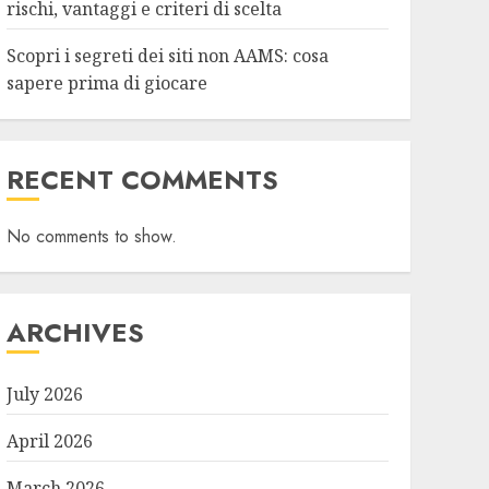
rischi, vantaggi e criteri di scelta
Scopri i segreti dei siti non AAMS: cosa
sapere prima di giocare
RECENT COMMENTS
No comments to show.
ARCHIVES
July 2026
April 2026
March 2026