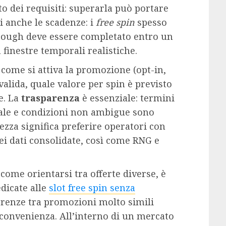
 dei requisiti: superarla può portare
i anche le scadenze: i
free spin
spesso
hrough deve essere completato entro un
 finestre temporali realistiche.
: come si attiva la promozione (opt-in,
valida, quale valore per spin è previsto
e. La
trasparenza
è essenziale: termini
tuale e condizioni non ambigue sono
rezza significa preferire operatori con
ei dati consolidate, così come RNG e
come orientarsi tra offerte diverse, è
edicate alle
slot free spin senza
erenze tra promozioni molto simili
 convenienza. All’interno di un mercato