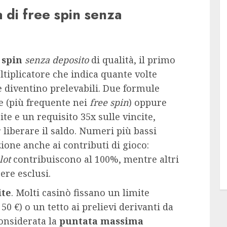
 di free spin senza
 spin
senza deposito
di qualità, il primo
ltiplicatore che indica quante volte
e diventino prelevabili. Due formule
e (più frequente nei
free spin
) oppure
te e un requisito 35x sulle vincite,
 liberare il saldo. Numeri più bassi
one anche ai contributi di gioco:
lot
contribuiscono al 100%, mentre altri
ere esclusi.
ite
. Molti casinò fissano un limite
 €) o un tetto ai prelievi derivanti da
considerata la
puntata massima