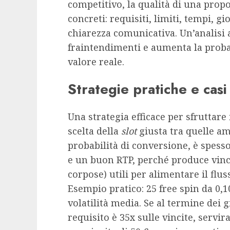
competitivo, la qualità di una prop
concreti: requisiti, limiti, tempi, g
chiarezza comunicativa. Un’analisi a
fraintendimenti e aumenta la proba
valore reale.
Strategie pratiche e casi
Una strategia efficace per sfruttare
scelta della
slot
giusta tra quelle am
probabilità di conversione, è spesso
e un buon RTP, perché produce vinc
corpose) utili per alimentare il flu
Esempio pratico: 25 free spin da 0,
volatilità media. Se al termine dei gi
requisito è 35x sulle vincite, servi