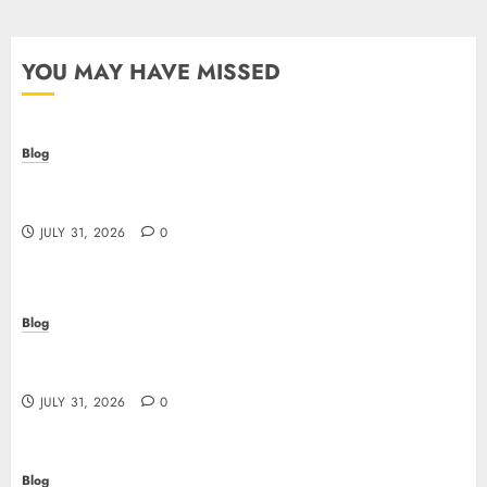
YOU MAY HAVE MISSED
Blog
I migliori casino online: come scegliere e vincere
in modo sicuro
JULY 31, 2026
0
Blog
Scoprire i vantaggi e i rischi dei casino non aams:
guida pratica per giocatori italiani
JULY 31, 2026
0
Blog