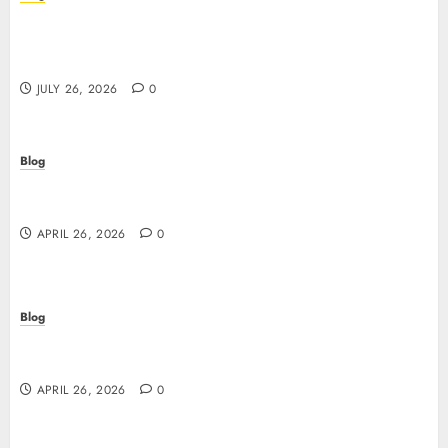
Stop Guessing, Start Proving: How Cyber
Essentials Plus Certification Verifies Your Real-
World Security
JULY 26, 2026
0
Blog
Siti non AAMS: guida essenziale per capire rischi,
vantaggi e criteri di scelta
APRIL 26, 2026
0
Blog
Scopri i segreti dei siti non AAMS: cosa sapere
prima di giocare
APRIL 26, 2026
0