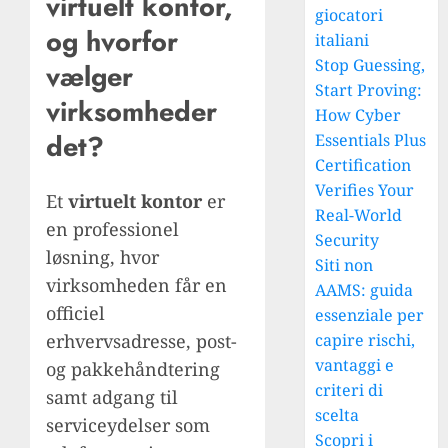
virtuelt kontor,
giocatori
og hvorfor
italiani
Stop Guessing,
vælger
Start Proving:
virksomheder
How Cyber
det?
Essentials Plus
Certification
Verifies Your
Et
virtuelt kontor
er
Real-World
en professionel
Security
løsning, hvor
Siti non
virksomheden får en
AAMS: guida
officiel
essenziale per
erhvervsadresse, post-
capire rischi,
vantaggi e
og pakkehåndtering
criteri di
samt adgang til
scelta
serviceydelser som
Scopri i