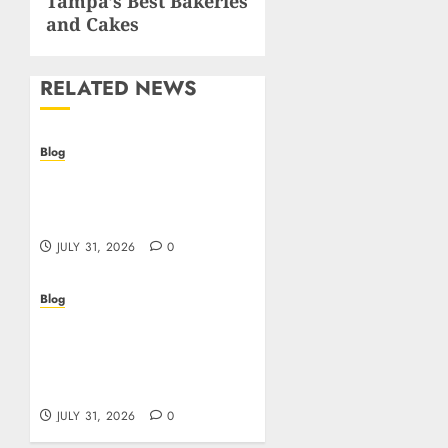
Tampa’s Best Bakeries
and Cakes
RELATED NEWS
Blog
I migliori casino online:
come scegliere e vincere
in modo sicuro
JULY 31, 2026
0
Blog
Scoprire i vantaggi e i
rischi dei casino non
aams: guida pratica per
giocatori italiani
JULY 31, 2026
0