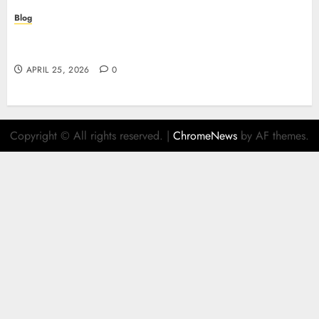
Blog
Retrait instantané : la révolution des paiements
sur les casinos en ligne
APRIL 25, 2026
0
Copyright © All rights reserved.
|
ChromeNews
by AF themes.