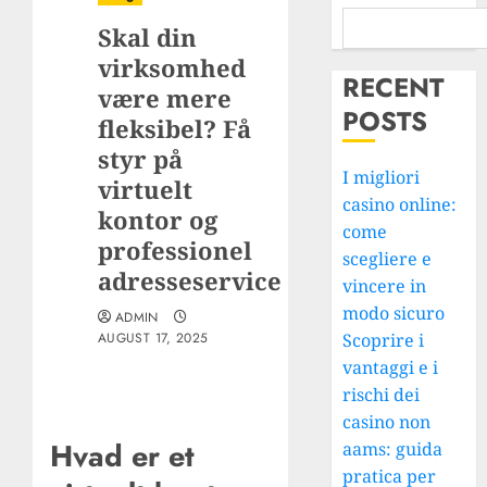
Skal din
virksomhed
RECENT
være mere
POSTS
fleksibel? Få
styr på
I migliori
virtuelt
casino online:
kontor og
come
professionel
scegliere e
adresseservice
vincere in
modo sicuro
ADMIN
AUGUST 17, 2025
Scoprire i
vantaggi e i
rischi dei
casino non
Hvad er et
aams: guida
pratica per