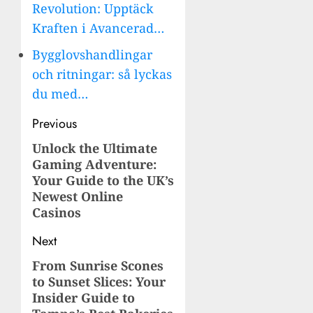
Revolution: Upptäck
Kraften i Avancerad…
Bygglovshandlingar
och ritningar: så lyckas
du med…
Post
Previous
navigation
Unlock the Ultimate
Previous
Gaming Adventure:
post:
Your Guide to the UK’s
Newest Online
Casinos
Next
From Sunrise Scones
Next
to Sunset Slices: Your
post:
Insider Guide to