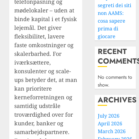
telefonpasning og
segreti dei siti
mødelokaler – uden at
non AAMS:
binde kapital i et fysisk
cosa sapere
lejemål. Det giver
prima di
fleksibilitet, lavere
giocare
faste omkostninger og
RECENT
skalerbarhed. For
COMMENT
iværksættere,
konsulenter og scale-
No comments to
ups betyder det, at man
show.
kan prioritere
kerneforretningen og
ARCHIVES
samtidig udstråle
troværdighed over for
July 2026
kunder, banker og
April 2026
March 2026
samarbejdspartnere.