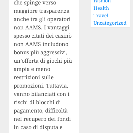
Fashion
che spinge verso
Health
maggiore trasparenza
Travel
anche tra gli operatori
Uncategorized
non AAMS. I vantaggi
spesso citati dei casinò
non AAMS includono
bonus più aggressivi,
un’offerta di giochi più
ampia e meno
restrizioni sulle
promozioni. Tuttavia,
vanno bilanciati con i
rischi di blocchi di
pagamento, difficoltà
nel recupero dei fondi
in caso di disputa e