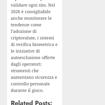
validare ogni sito. Nel
2026 è consigliabile
anche monitorare le
tendenze come
l’adozione di
criptovalute, i sistemi
di verifica biometrica e
le iniziative di
autoesclusione offerte
dagli operatori:
strumenti che
aumentano sicurezza e
controllo personale
durante il gioco.
Related Posts: