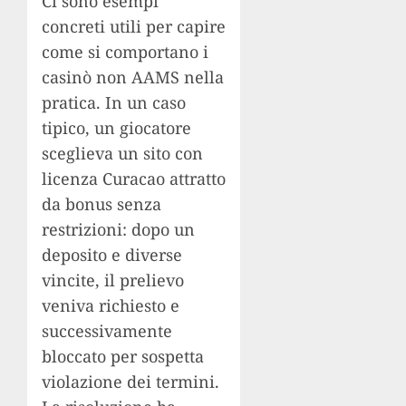
Ci sono esempi
concreti utili per capire
come si comportano i
casinò non AAMS nella
pratica. In un caso
tipico, un giocatore
sceglieva un sito con
licenza Curacao attratto
da bonus senza
restrizioni: dopo un
deposito e diverse
vincite, il prelievo
veniva richiesto e
successivamente
bloccato per sospetta
violazione dei termini.