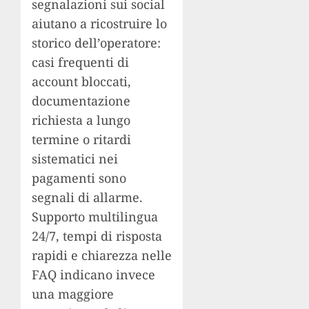
segnalazioni sui social
aiutano a ricostruire lo
storico dell’operatore:
casi frequenti di
account bloccati,
documentazione
richiesta a lungo
termine o ritardi
sistematici nei
pagamenti sono
segnali di allarme.
Supporto multilingua
24/7, tempi di risposta
rapidi e chiarezza nelle
FAQ indicano invece
una maggiore