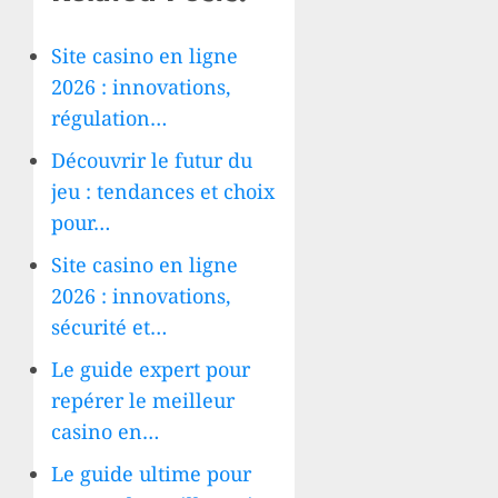
Site casino en ligne
2026 : innovations,
régulation…
Découvrir le futur du
jeu : tendances et choix
pour…
Site casino en ligne
2026 : innovations,
sécurité et…
Le guide expert pour
repérer le meilleur
casino en…
Le guide ultime pour