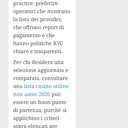
practice: preferire
operatori che mostrano
la lista dei provider,
che offrono report di
pagamento e che
hanno politiche KYC
chiare e trasparenti.
Per chi desidera una
selezione aggiornata e
comparata, consultare
una
lista casino online
non aams 2026
può
essere un buon punto
di partenza, purché si
applichino i criteri
sopra elencati per