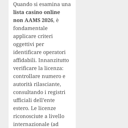
Quando si esamina una
lista casino online
non AAMS 2026
, è
fondamentale
applicare criteri
oggettivi per
identificare operatori
affidabili. Innanzitutto
verificare la licenza:
controllare numero e
autorità rilasciante,
consultando i registri
ufficiali dell’ente
estero. Le licenze
riconosciute a livello
internazionale (ad