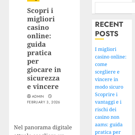
Scopri i
migliori
RECENT
casino
POSTS
online:
guida
I migliori
pratica
casino online:
per
come
giocare in
scegliere e
sicurezza
vincere in
e vincere
modo sicuro
Scoprire i
ADMIN
vantaggi e i
FEBRUARY 3, 2026
rischi dei
casino non
aams: guida
Nel panorama digitale
pratica per