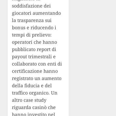
soddisfazione dei
giocatori aumentando
la trasparenza sui
bonus e riducendo i
tempi di prelievo:
operatori che hanno
pubblicato report di
payout trimestrali e
collaborato con enti di
certificazione hanno
registrato un aumento
della fiducia e del
traffico organico. Un
altro case study
riguarda casinò che
hanno investito nel