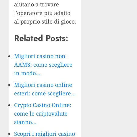
aiutano a trovare
l'operatore più adatto
al proprio stile di gioco.
Related Posts:
Migliori casino non
AAMS: come scegliere
in modo…
Migliori casino online
esteri: come scegliere…
Crypto Casino Online:
come le criptovalute
stanno…
Scopri i migliori casino