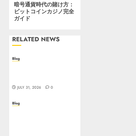
Next
暗号通貨時代の賭け方：
ビットコインカジノ完全
post:
ガイド
RELATED NEWS
Blog
I migliori casino online:
come scegliere e vincere
in modo sicuro
JULY 31, 2026
0
Blog
Scoprire i vantaggi e i
rischi dei casino non
aams: guida pratica per
giocatori italiani