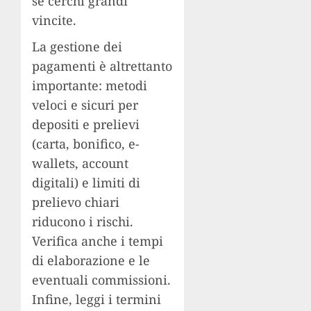
se cerchi grandi
vincite.
La gestione dei
pagamenti è altrettanto
importante: metodi
veloci e sicuri per
depositi e prelievi
(carta, bonifico, e-
wallets, account
digitali) e limiti di
prelievo chiari
riducono i rischi.
Verifica anche i tempi
di elaborazione e le
eventuali commissioni.
Infine, leggi i termini