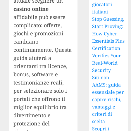
attuale scegliere un
giocatori
casino online
italiani
affidabile può essere
Stop Guessing,
complicato: offerte,
Start Proving:
giochi e promozioni
How Cyber
Essentials Plus
cambiano
Certification
continuamente. Questa
Verifies Your
guida aiuterà a
Real-World
orientarsi tra licenze,
Security
bonus, software e
Siti non
testimonianze reali,
AAMS: guida
per selezionare solo i
essenziale per
portali che offrono il
capire rischi,
miglior equilibrio tra
vantaggi e
criteri di
divertimento e
scelta
protezione del
Scopri i