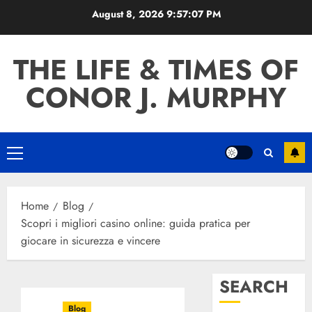
Skip
August 8, 2026
9:57:08 PM
to
content
THE LIFE & TIMES OF
CONOR J. MURPHY
Primary
Menu
Home
Blog
Scopri i migliori casino online: guida pratica per
giocare in sicurezza e vincere
SEARCH
Blog