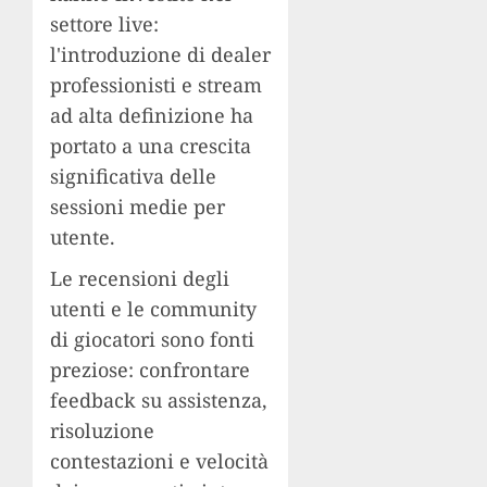
settore live:
l'introduzione di dealer
professionisti e stream
ad alta definizione ha
portato a una crescita
significativa delle
sessioni medie per
utente.
Le recensioni degli
utenti e le community
di giocatori sono fonti
preziose: confrontare
feedback su assistenza,
risoluzione
contestazioni e velocità