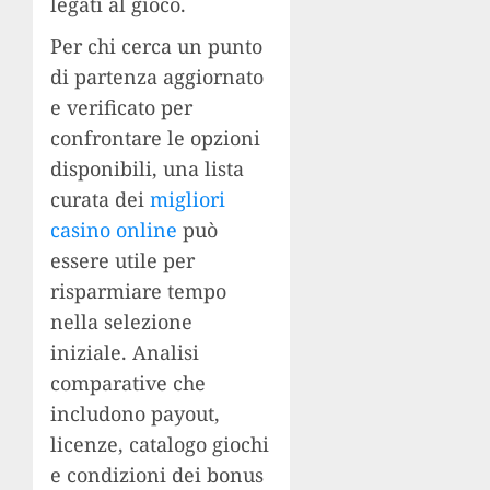
legati al gioco.
Per chi cerca un punto
di partenza aggiornato
e verificato per
confrontare le opzioni
disponibili, una lista
curata dei
migliori
casino online
può
essere utile per
risparmiare tempo
nella selezione
iniziale. Analisi
comparative che
includono payout,
licenze, catalogo giochi
e condizioni dei bonus