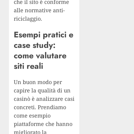
che il sito è conforme
alle normative anti-
riciclaggio.
Esempi pratici e
case study:
come valutare
siti reali
Un buon modo per
capire la qualità di un
casinò è analizzare casi
concreti. Prendiamo
come esempio
piattaforme che hanno
migliorato la