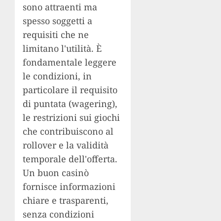
sono attraenti ma
spesso soggetti a
requisiti che ne
limitano l'utilità. È
fondamentale leggere
le condizioni, in
particolare il requisito
di puntata (wagering),
le restrizioni sui giochi
che contribuiscono al
rollover e la validità
temporale dell'offerta.
Un buon casinò
fornisce informazioni
chiare e trasparenti,
senza condizioni