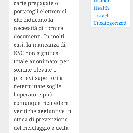
Fashion
carte prepagate o
Health
portafogli elettronici
Travel
che riducono la
Uncategorized
necessità di fornire
documenti. In molti
casi, la mancanza di
KYC non significa
totale anonimato: per
somme elevate o
prelievi superiori a
determinate soglie,
l'operatore può
comunque richiedere
verifiche aggiuntive in
ottica di prevenzione
del riciclaggio e della