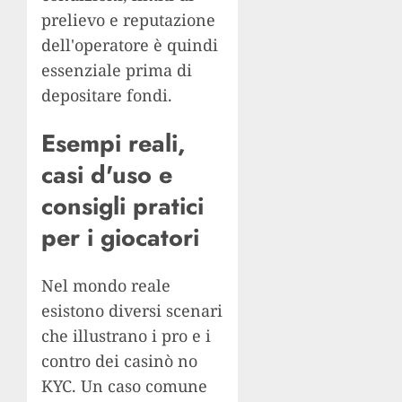
prelievo e reputazione
dell'operatore è quindi
essenziale prima di
depositare fondi.
Esempi reali,
casi d'uso e
consigli pratici
per i giocatori
Nel mondo reale
esistono diversi scenari
che illustrano i pro e i
contro dei casinò no
KYC. Un caso comune