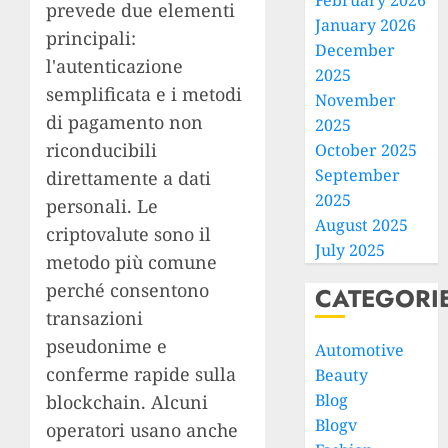
February 2026
prevede due elementi
January 2026
principali:
December
l'autenticazione
2025
semplificata e i metodi
November
di pagamento non
2025
riconducibili
October 2025
September
direttamente a dati
2025
personali. Le
August 2025
criptovalute sono il
July 2025
metodo più comune
perché consentono
CATEGORI
transazioni
pseudonime e
Automotive
conferme rapide sulla
Beauty
Blog
blockchain. Alcuni
Blogv
operatori usano anche