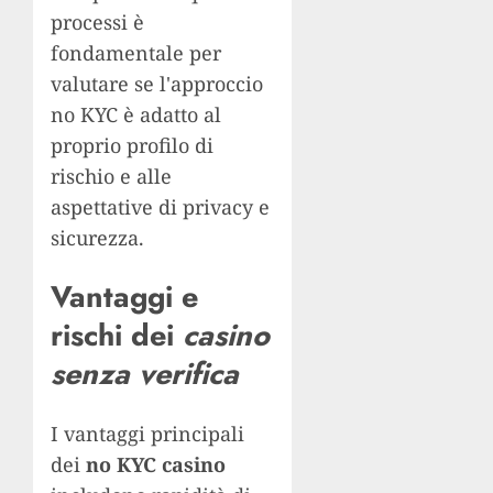
processi è
fondamentale per
valutare se l'approccio
no KYC è adatto al
proprio profilo di
rischio e alle
aspettative di privacy e
sicurezza.
Vantaggi e
rischi dei
casino
senza verifica
I vantaggi principali
dei
no KYC casino