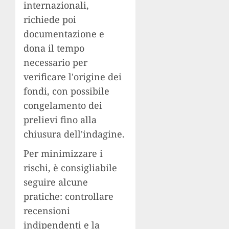
internazionali,
richiede poi
documentazione e
dona il tempo
necessario per
verificare l'origine dei
fondi, con possibile
congelamento dei
prelievi fino alla
chiusura dell'indagine.
Per minimizzare i
rischi, è consigliabile
seguire alcune
pratiche: controllare
recensioni
indipendenti e la