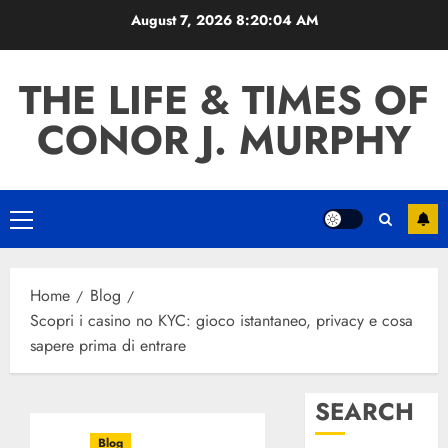
Skip
August 7, 2026
8:20:05 AM
to
content
THE LIFE & TIMES OF
CONOR J. MURPHY
Primary
Menu
Home
Blog
Scopri i casino no KYC: gioco istantaneo, privacy e cosa
sapere prima di entrare
SEARCH
Blog