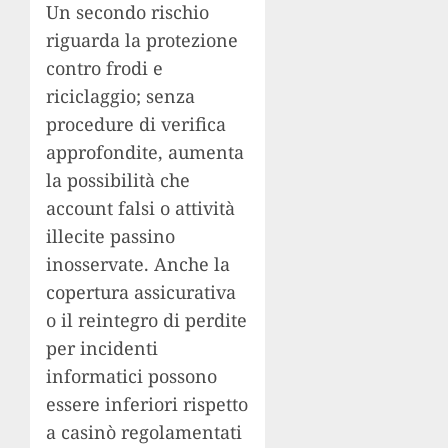
Un secondo rischio
riguarda la protezione
contro frodi e
riciclaggio; senza
procedure di verifica
approfondite, aumenta
la possibilità che
account falsi o attività
illecite passino
inosservate. Anche la
copertura assicurativa
o il reintegro di perdite
per incidenti
informatici possono
essere inferiori rispetto
a casinò regolamentati