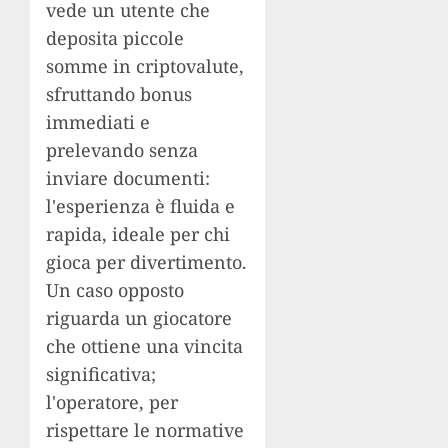
vede un utente che
deposita piccole
somme in criptovalute,
sfruttando bonus
immediati e
prelevando senza
inviare documenti:
l'esperienza è fluida e
rapida, ideale per chi
gioca per divertimento.
Un caso opposto
riguarda un giocatore
che ottiene una vincita
significativa;
l'operatore, per
rispettare le normative