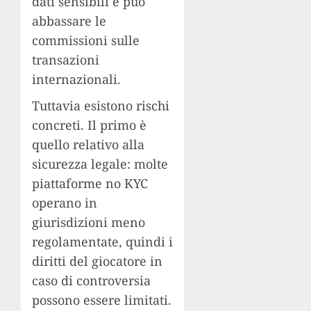
dati sensibili e può
abbassare le
commissioni sulle
transazioni
internazionali.
Tuttavia esistono rischi
concreti. Il primo è
quello relativo alla
sicurezza legale: molte
piattaforme no KYC
operano in
giurisdizioni meno
regolamentate, quindi i
diritti del giocatore in
caso di controversia
possono essere limitati.