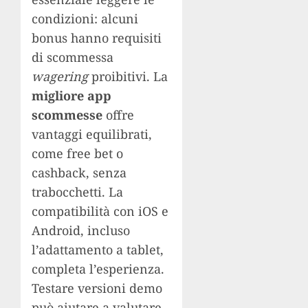
condizioni: alcuni
bonus hanno requisiti
di scommessa
wagering
proibitivi. La
migliore app
scommesse
offre
vantaggi equilibrati,
come free bet o
cashback, senza
trabocchetti. La
compatibilità con iOS e
Android, incluso
l’adattamento a tablet,
completa l’esperienza.
Testare versioni demo
può aiutare a valutare