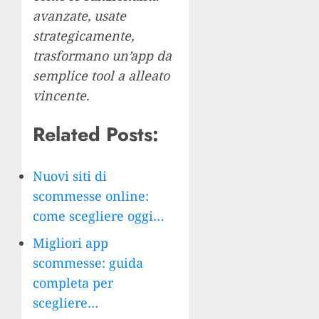
avanzate, usate
strategicamente,
trasformano un’app da
semplice tool a alleato
vincente.
Related Posts:
Nuovi siti di
scommesse online:
come scegliere oggi…
Migliori app
scommesse: guida
completa per
scegliere…