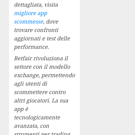
dettagliata, visita
migliore app
scommesse
, dove
trovare confronti
aggiornati e test delle
performance.
Betfair rivoluziona il
settore con il modello
exchange, permettendo
agli utenti di
scommettere contro
altri giocatori. La sua
app è
tecnologicamente
avanzata, con
strumenti per trading