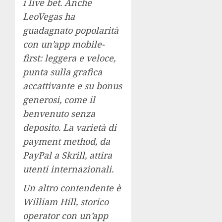
i live bet. Anche
LeoVegas ha
guadagnato popolarità
con un’app mobile-
first: leggera e veloce,
punta sulla grafica
accattivante e su bonus
generosi, come il
benvenuto senza
deposito. La varietà di
payment method, da
PayPal a Skrill, attira
utenti internazionali.
Un altro contendente è
William Hill, storico
operator con un’app