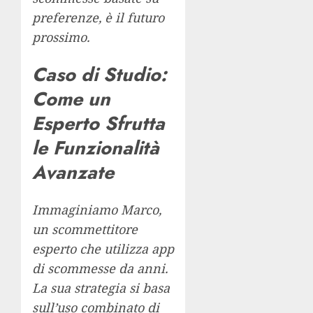
preferenze, è il futuro
prossimo.
Caso di Studio:
Come un
Esperto Sfrutta
le Funzionalità
Avanzate
Immaginiamo Marco,
un scommettitore
esperto che utilizza app
di scommesse da anni.
La sua strategia si basa
sull’uso combinato di