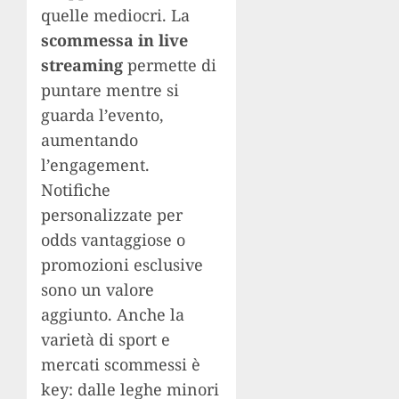
quelle mediocri. La
scommessa in live
streaming
permette di
puntare mentre si
guarda l’evento,
aumentando
l’engagement.
Notifiche
personalizzate per
odds vantaggiose o
promozioni esclusive
sono un valore
aggiunto. Anche la
varietà di sport e
mercati scommessi è
key: dalle leghe minori