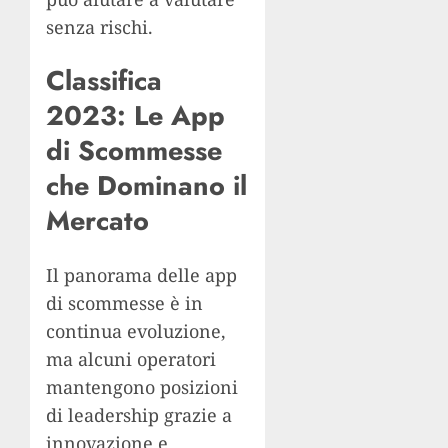
senza rischi.
Classifica
2023: Le App
di Scommesse
che Dominano il
Mercato
Il panorama delle app
di scommesse è in
continua evoluzione,
ma alcuni operatori
mantengono posizioni
di leadership grazie a
innovazione e