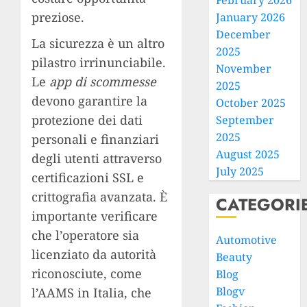
February 2026
preziose.
January 2026
December
La sicurezza è un altro
2025
pilastro irrinunciabile.
November
Le
app di scommesse
2025
devono garantire la
October 2025
protezione dei dati
September
2025
personali e finanziari
August 2025
degli utenti attraverso
July 2025
certificazioni SSL e
crittografia avanzata. È
CATEGORI
importante verificare
che l’operatore sia
Automotive
licenziato da autorità
Beauty
riconosciute, come
Blog
Blogv
l’AAMS in Italia, che