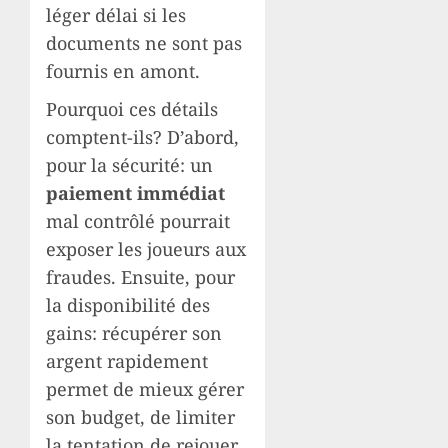
léger délai si les
documents ne sont pas
fournis en amont.
Pourquoi ces détails
comptent-ils? D’abord,
pour la sécurité: un
paiement immédiat
mal contrôlé pourrait
exposer les joueurs aux
fraudes. Ensuite, pour
la disponibilité des
gains: récupérer son
argent rapidement
permet de mieux gérer
son budget, de limiter
la tentation de rejouer