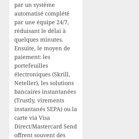
par un système
automatisé complété
par une équipe 24/7,
réduisant le délai à
quelques minutes.
Ensuite, le moyen de
paiement: les
portefeuilles
électroniques (Skrill,
Neteller), les solutions
bancaires instantanées
(Trustly, virements
instantanés SEPA) ou la
carte via Visa
Direct/Mastercard Send
offrent souvent des