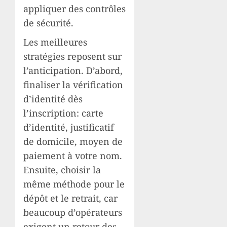
appliquer des contrôles
de sécurité.
Les meilleures
stratégies reposent sur
l’anticipation. D’abord,
finaliser la vérification
d’identité dès
l’inscription: carte
d’identité, justificatif
de domicile, moyen de
paiement à votre nom.
Ensuite, choisir la
même méthode pour le
dépôt et le retrait, car
beaucoup d’opérateurs
exigent un retour des