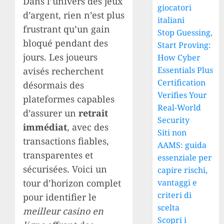
Dans l’univers des jeux
giocatori
d’argent, rien n’est plus
italiani
frustrant qu’un gain
Stop Guessing,
bloqué pendant des
Start Proving:
jours. Les joueurs
How Cyber
Essentials Plus
avisés recherchent
Certification
désormais des
Verifies Your
plateformes capables
Real-World
d’assurer un
retrait
Security
immédiat
, avec des
Siti non
transactions fiables,
AAMS: guida
transparentes et
essenziale per
sécurisées. Voici un
capire rischi,
tour d’horizon complet
vantaggi e
criteri di
pour identifier le
scelta
meilleur casino en
Scopri i