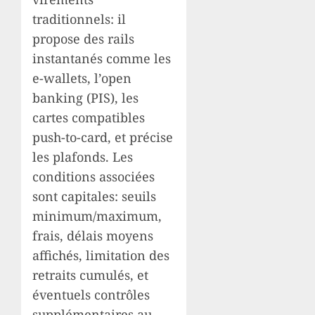
traditionnels: il
propose des rails
instantanés comme les
e-wallets, l’open
banking (PIS), les
cartes compatibles
push-to-card, et précise
les plafonds. Les
conditions associées
sont capitales: seuils
minimum/maximum,
frais, délais moyens
affichés, limitation des
retraits cumulés, et
éventuels contrôles
supplémentaires au-