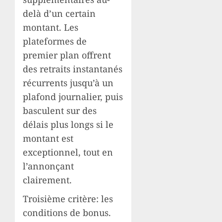
delà d’un certain
montant. Les
plateformes de
premier plan offrent
des retraits instantanés
récurrents jusqu’à un
plafond journalier, puis
basculent sur des
délais plus longs si le
montant est
exceptionnel, tout en
l’annonçant
clairement.
Troisième critère: les
conditions de bonus.