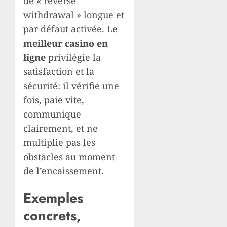
de « reverse
withdrawal » longue et
par défaut activée. Le
meilleur casino en
ligne
privilégie la
satisfaction et la
sécurité: il vérifie une
fois, paie vite,
communique
clairement, et ne
multiplie pas les
obstacles au moment
de l’encaissement.
Exemples
concrets,