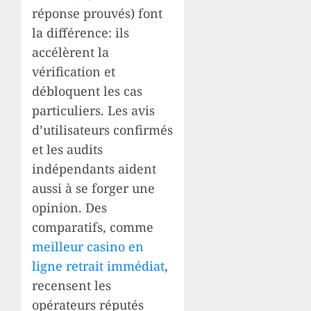
réponse prouvés) font
la différence: ils
accélèrent la
vérification et
débloquent les cas
particuliers. Les avis
d’utilisateurs confirmés
et les audits
indépendants aident
aussi à se forger une
opinion. Des
comparatifs, comme
meilleur casino en
ligne retrait immédiat
,
recensent les
opérateurs réputés