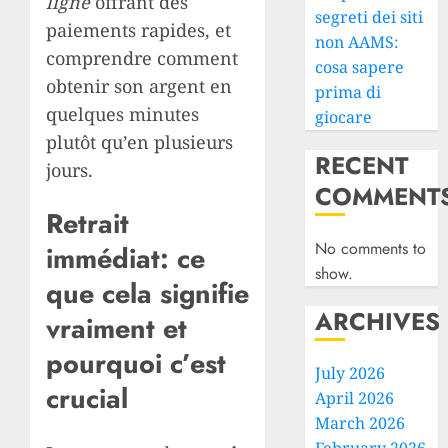
ligne
offrant des
segreti dei siti
paiements rapides, et
non AAMS:
comprendre comment
cosa sapere
obtenir son argent en
prima di
quelques minutes
giocare
plutôt qu’en plusieurs
RECENT
jours.
COMMENT
Retrait
No comments to
immédiat: ce
show.
que cela signifie
ARCHIVES
vraiment et
pourquoi c’est
July 2026
crucial
April 2026
March 2026