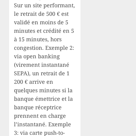
Sur un site performant,
le retrait de 500 € est
validé en moins de 5
minutes et crédité en 5
à 15 minutes, hors
congestion. Exemple 2:
via open banking
(virement instantané
SEPA), un retrait de 1
200 € arrive en
quelques minutes si la
banque émettrice et la
banque réceptrice
prennent en charge
l’instantané. Exemple
3: via carte push-to-