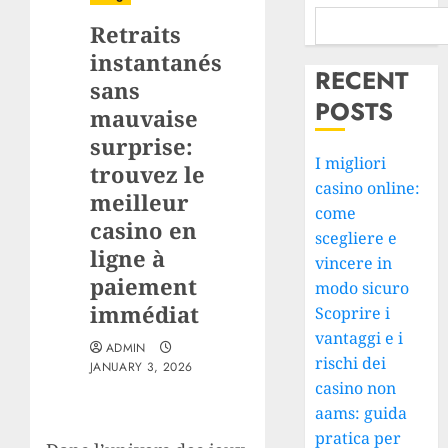
Retraits
instantanés
RECENT
sans
POSTS
mauvaise
surprise:
I migliori
trouvez le
casino online:
meilleur
come
casino en
scegliere e
ligne à
vincere in
paiement
modo sicuro
immédiat
Scoprire i
vantaggi e i
ADMIN
rischi dei
JANUARY 3, 2026
casino non
aams: guida
pratica per