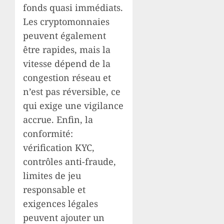
fonds quasi immédiats.
Les cryptomonnaies
peuvent également
être rapides, mais la
vitesse dépend de la
congestion réseau et
n’est pas réversible, ce
qui exige une vigilance
accrue. Enfin, la
conformité:
vérification KYC,
contrôles anti-fraude,
limites de jeu
responsable et
exigences légales
peuvent ajouter un