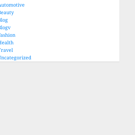
Automotive
Beauty
Blog
Blogv
Fashion
Health
Travel
Uncategorized