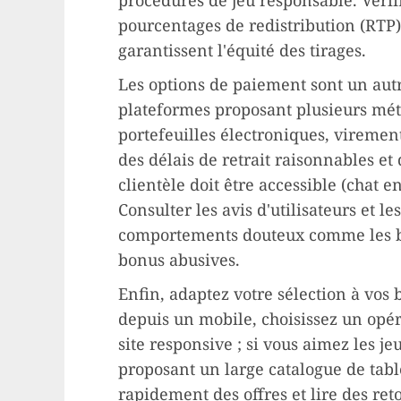
pourcentages de redistribution (RTP)
garantissent l'équité des tirages.
Les options de paiement sont un autre
plateformes proposant plusieurs mét
portefeuilles électroniques, viremen
des délais de retrait raisonnables et 
clientèle doit être accessible (chat en
Consulter les avis d'utilisateurs et le
comportements douteux comme les blo
bonus abusives.
Enfin, adaptez votre sélection à vos 
depuis un mobile, choisissez un opér
site responsive ; si vous aimez les je
proposant un large catalogue de tabl
rapidement des offres et lire des ret