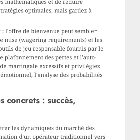
es mathématiques et de réduire
stratégies optimales, mais gardez à
 : l'offre de bienvenue peut sembler
e mise (wagering requirements) et les
outils de jeu responsable fournis par le
le plafonnement des pertes et l'auto-
 de martingale excessifs et privilégiez
émotionnel, l'analyse des probabilités
s concrets : succès,
ustrer les dynamiques du marché des
nsition d'un opérateur traditionnel vers