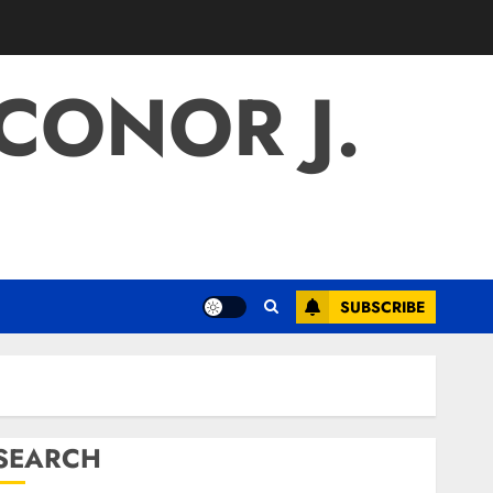
 CONOR J.
SUBSCRIBE
SEARCH