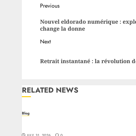
Post
Previous
navigation
Previous
Nouvel eldorado numérique : expl
post:
change la donne
Next
Next
Retrait instantané : la révolution 
post:
RELATED NEWS
Blog
I migliori casino online: come scegliere e
vincere in modo sicuro
JULY 31, 2026
0