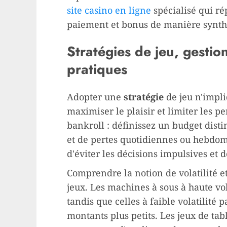
site casino en ligne
spécialisé qui ré
paiement et bonus de manière synth
Stratégies de jeu, gestio
pratiques
Adopter une
stratégie
de jeu n'impli
maximiser le plaisir et limiter les per
bankroll : définissez un budget distin
et de pertes quotidiennes ou hebdoma
d'éviter les décisions impulsives et 
Comprendre la notion de volatilité et
jeux. Les machines à sous à haute vola
tandis que celles à faible volatilit
montants plus petits. Les jeux de tab