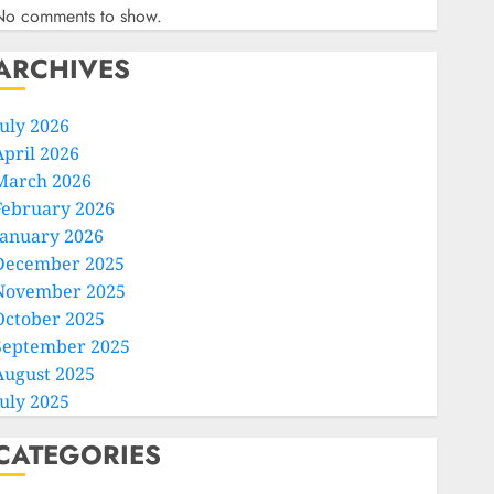
No comments to show.
ARCHIVES
July 2026
April 2026
March 2026
February 2026
January 2026
December 2025
November 2025
October 2025
September 2025
August 2025
July 2025
CATEGORIES