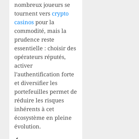
nombreux joueurs se
tournent vers
crypto
casinos
pour la
commodité, mais la
prudence reste
essentielle : choisir des
opérateurs réputés,
activer
l’authentification forte
et diversifier les
portefeuilles permet de
réduire les risques
inhérents à cet
écosystème en pleine
évolution.