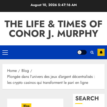
Skip
August 10, 2026
5:47:17 AM
to
content
THE LIFE & TIMES OF
CONOR J. MURPHY
Primary
Menu
Home
Blog
Plongée dans l’univers des jeux d’argent décentralisés :
les crypto casinos qui transforment le pari en ligne
SEARCH
Blog