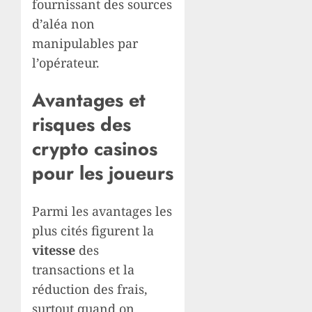
fournissant des sources
d’aléa non
manipulables par
l’opérateur.
Avantages et
risques des
crypto casinos
pour les joueurs
Parmi les avantages les
plus cités figurent la
vitesse
des
transactions et la
réduction des frais,
surtout quand on