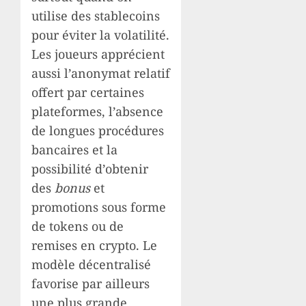
utilise des stablecoins
pour éviter la volatilité.
Les joueurs apprécient
aussi l’anonymat relatif
offert par certaines
plateformes, l’absence
de longues procédures
bancaires et la
possibilité d’obtenir
des
bonus
et
promotions sous forme
de tokens ou de
remises en crypto. Le
modèle décentralisé
favorise par ailleurs
une plus grande