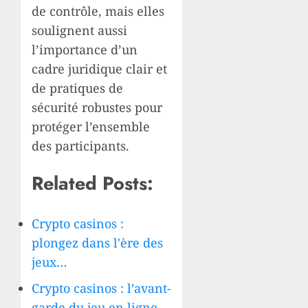
de contrôle, mais elles
soulignent aussi
l’importance d’un
cadre juridique clair et
de pratiques de
sécurité robustes pour
protéger l’ensemble
des participants.
Related Posts:
Crypto casinos :
plongez dans l'ère des
jeux…
Crypto casinos : l’avant-
garde du jeu en ligne