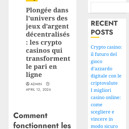
Plongée dans
l’univers des
RECENT
jeux d’argent
POSTS
décentralisés
: les crypto
Crypto casino:
casinos qui
il futuro del
transforment
gioco
le pari en
d’azzardo
ligne
digitale con le
criptovalute
ADMIN
APRIL 12, 2026
I migliori
casino online:
come
scegliere e
Comment
vincere in
fonctionnent les
modo sicuro