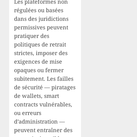
Les plateformes non
régulées ou basées
dans des juridictions
permissives peuvent
pratiquer des
politiques de retrait
strictes, imposer des
exigences de mise
opaques ou fermer
subitement. Les failles
de sécurité — piratages
de wallets, smart
contracts vulnérables,
ou erreurs
d’administration —
peuvent entraîner des