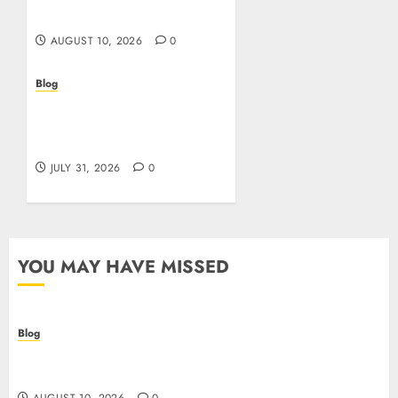
criptovalute
AUGUST 10, 2026
0
Blog
I migliori casino online:
come scegliere e vincere
in modo sicuro
JULY 31, 2026
0
YOU MAY HAVE MISSED
Blog
Crypto casino: il futuro del gioco d’azzardo
digitale con le criptovalute