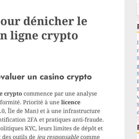
pour dénicher le
n ligne crypto
I
S
g
évaluer un casino crypto
e crypto
commence par une analyse
v
nformité. Priorité à une
licence
0, Île de Man) et à une infrastructure
tification 2FA et pratiques anti-fraude.
olitiques KYC, leurs limites de dépôt et
 des outils de
jeu responsable
comme