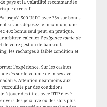
 de pays et la
volatilité
recommandée
risque excessif.
 % jusqu’à 500 USDT avec 35x sur bonus
 seul si vous déposez le maximum; une
ec 40x bonus seul peut, en pratique,
 arbitrer, calculez l’
exigence totale de
t de votre gestion de bankroll.
ng, les recharges à faible condition et
ormer l’expérience. Sur les casinos
 indexés sur le volume de mises avec
adaire. Attention néanmoins aux
 verrouillés par des conditions
e à jouer des titres avec
RTP
élevé
r vers des jeux live ou des slots plus
es. Restez attentif au
max cashout
des