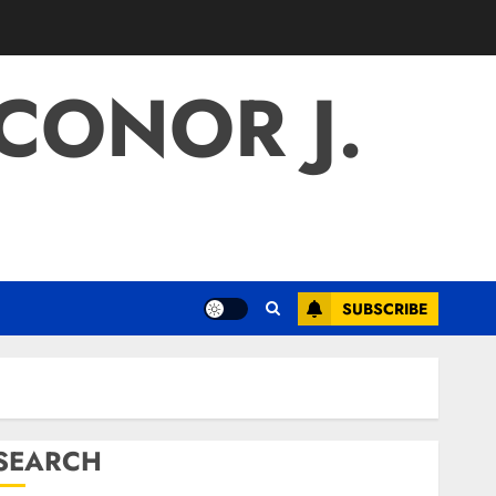
 CONOR J.
SUBSCRIBE
SEARCH