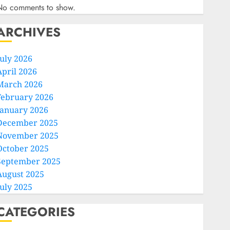
No comments to show.
ARCHIVES
July 2026
April 2026
March 2026
February 2026
January 2026
December 2025
November 2025
October 2025
September 2025
August 2025
July 2025
CATEGORIES