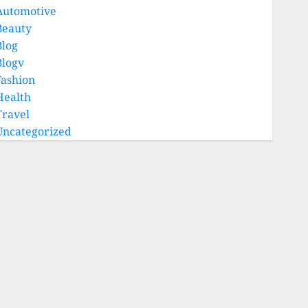
Automotive
Beauty
Blog
Blogv
Fashion
Health
Travel
Uncategorized