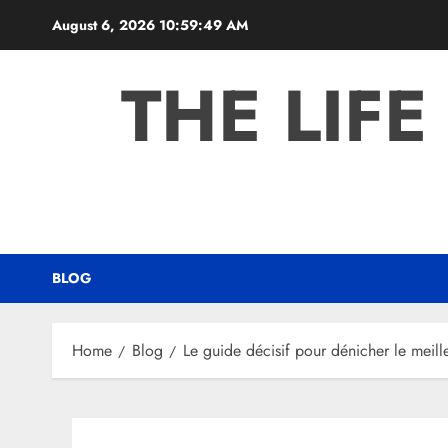
Skip
August 6, 2026
10:59:50 AM
to
content
THE LIFE
BLOG
Home
Blog
Le guide décisif pour dénicher le meill