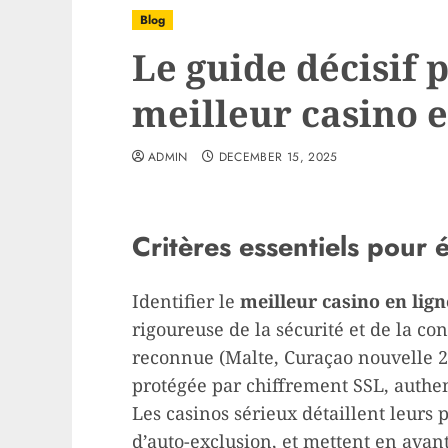
Blog
Le guide décisif 
meilleur casino e
ADMIN
DECEMBER 15, 2025
Critères essentiels pour 
Identifier le
meilleur casino en lign
rigoureuse de la sécurité et de la co
reconnue (Malte, Curaçao nouvelle 2.
protégée par chiffrement SSL, authen
Les casinos sérieux détaillent leurs p
d’auto-exclusion, et mettent en avant