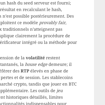
, un hash du seed serveur est fourni;
 résultat en recalculant le hash,
 n’est possible postérieurement. Des
xploitent ce modèle
provably fair
,
x traditionnels n’atteignent pas
xplique clairement la procédure de
vérificateur intégré ou la méthode pour
hension de la
volatilité
restent
stantanés, la
house edge
demeure; il
référer des
RTP
élevés en phase de
 pertes et de session. Les stablecoins
 marché crypto, tandis que jouer en BTC
upplémentaire. Les outils de
jeu
t historiques détaillés, limites
nctionnalités indispensables pour