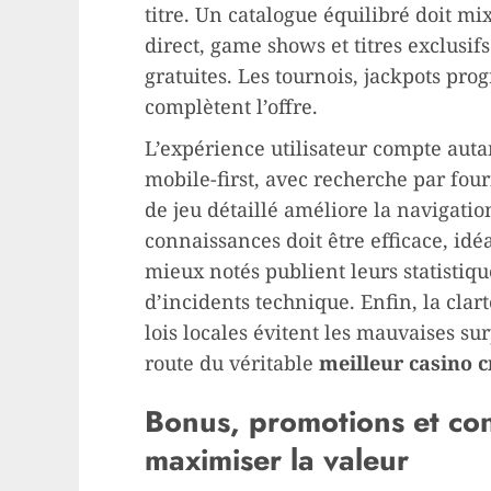
titre. Un catalogue équilibré doit mi
direct, game shows et titres exclusif
gratuites. Les tournois, jackpots prog
complètent l’offre.
L’expérience utilisateur compte autan
mobile-first, avec recherche par fourni
de jeu détaillé améliore la navigation
connaissances doit être efficace, idé
mieux notés publient leurs statistiq
d’incidents technique. Enfin, la clart
lois locales évitent les mauvaises sur
route du véritable
meilleur casino c
Bonus, promotions et con
maximiser la valeur