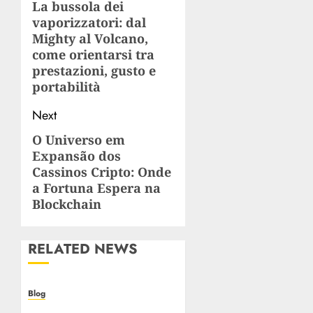
navigation
La bussola dei
Previous
vaporizzatori: dal
post:
Mighty al Volcano,
come orientarsi tra
prestazioni, gusto e
portabilità
Next
O Universo em
Next
Expansão dos
post:
Cassinos Cripto: Onde
a Fortuna Espera na
Blockchain
RELATED NEWS
Blog
I migliori casino online: