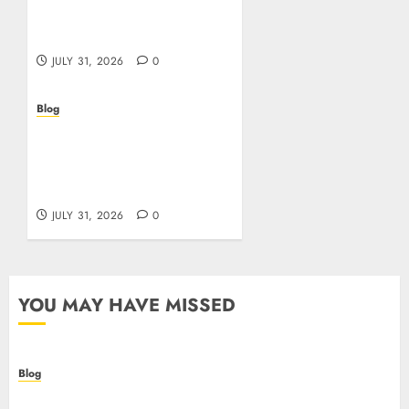
come scegliere e vincere
in modo sicuro
JULY 31, 2026
0
Blog
Scoprire i vantaggi e i
rischi dei casino non
aams: guida pratica per
giocatori italiani
JULY 31, 2026
0
YOU MAY HAVE MISSED
Blog
I migliori casino online: come scegliere e vincere