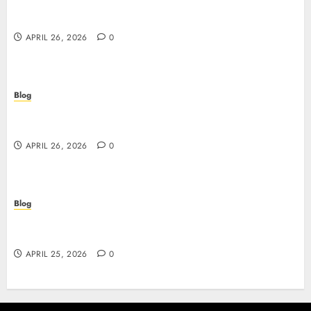
Siti non AAMS: guida essenziale per capire rischi,
vantaggi e criteri di scelta
APRIL 26, 2026
0
Blog
Scopri i segreti dei siti non AAMS: cosa sapere
prima di giocare
APRIL 26, 2026
0
Blog
Retrait instantané : la révolution des paiements
sur les casinos en ligne
APRIL 25, 2026
0