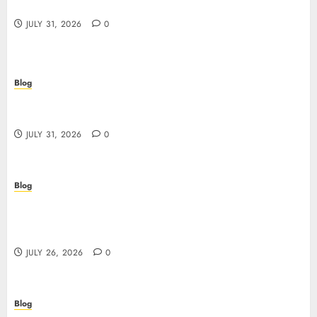
in modo sicuro
JULY 31, 2026
0
Blog
Scoprire i vantaggi e i rischi dei casino non aams:
guida pratica per giocatori italiani
JULY 31, 2026
0
Blog
Stop Guessing, Start Proving: How Cyber
Essentials Plus Certification Verifies Your Real-
World Security
JULY 26, 2026
0
Blog