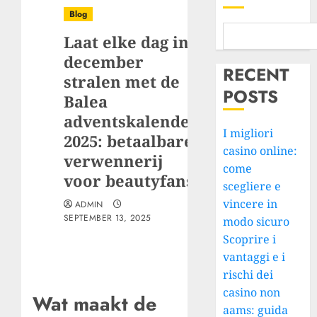
Blog
Laat elke dag in
december
RECENT
stralen met de
POSTS
Balea
adventskalender
I migliori
2025: betaalbare
casino online:
verwennerij
come
voor beautyfans
scegliere e
vincere in
ADMIN
SEPTEMBER 13, 2025
modo sicuro
Scoprire i
vantaggi e i
rischi dei
casino non
Wat maakt de
aams: guida