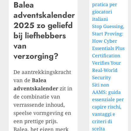
Balea
pratica per
giocatori
adventskalender
italiani
2025 zo geliefd
Stop Guessing,
bij liefhebbers
Start Proving:
How Cyber
van
Essentials Plus
verzorging?
Certification
Verifies Your
Real-World
De aantrekkingskracht
Security
van de
Balea
Siti non
adventskalender
zit in
AAMS: guida
de combinatie van
essenziale per
verrassende inhoud,
capire rischi,
speelse vormgeving en
vantaggi e
een prettige prijs.
criteri di
scelta
Balea, het eigen merk