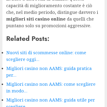
capacità di miglioramento costante è ciò
che, nel medio periodo, distingue davvero i
migliori siti casino online
da quelli che
puntano solo su promozioni aggressive.
Related Posts:
Nuovi siti di scommesse online: come
scegliere oggi…
Migliori casino non AAMS: guida pratica
per…
Migliori casino non AAMS: come scegliere
in modo…
Migliori casino non AAMS: guida utile per
scegliere…