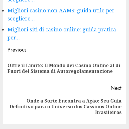
Migliori casino non AAMS: guida utile per
scegliere…
Migliori siti di casino online: guida pratica
per…
Continue
Previous
Reading
Oltre il Limite: Il Mondo dei Casino Online al di
Pre
Fuori del Sistema di Autoregolamentazione
pos
Next
Onde a Sorte Encontra a Ação: Seu Guia
Next
Definitivo para o Universo dos Cassinos Online
post:
Brasileiros