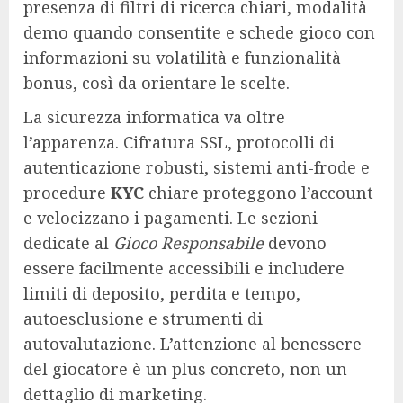
presenza di filtri di ricerca chiari, modalità
demo quando consentite e schede gioco con
informazioni su volatilità e funzionalità
bonus, così da orientare le scelte.
La sicurezza informatica va oltre
l’apparenza. Cifratura SSL, protocolli di
autenticazione robusti, sistemi anti-frode e
procedure
KYC
chiare proteggono l’account
e velocizzano i pagamenti. Le sezioni
dedicate al
Gioco Responsabile
devono
essere facilmente accessibili e includere
limiti di deposito, perdita e tempo,
autoesclusione e strumenti di
autovalutazione. L’attenzione al benessere
del giocatore è un plus concreto, non un
dettaglio di marketing.