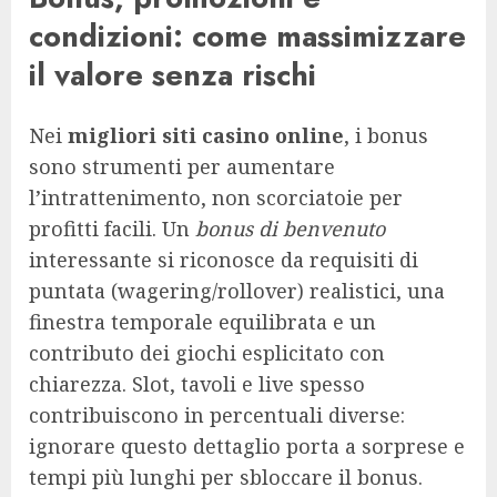
condizioni: come massimizzare
il valore senza rischi
Nei
migliori siti casino online
, i bonus
sono strumenti per aumentare
l’intrattenimento, non scorciatoie per
profitti facili. Un
bonus di benvenuto
interessante si riconosce da requisiti di
puntata (wagering/rollover) realistici, una
finestra temporale equilibrata e un
contributo dei giochi esplicitato con
chiarezza. Slot, tavoli e live spesso
contribuiscono in percentuali diverse:
ignorare questo dettaglio porta a sorprese e
tempi più lunghi per sbloccare il bonus.