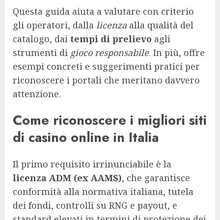
Questa guida aiuta a valutare con criterio
gli operatori, dalla
licenza
alla qualità del
catalogo, dai
tempi di prelievo
agli
strumenti di
gioco responsabile
. In più, offre
esempi concreti e suggerimenti pratici per
riconoscere i portali che meritano davvero
attenzione.
Come riconoscere i migliori siti
di casino online in Italia
Il primo requisito irrinunciabile è la
licenza ADM (ex AAMS)
, che garantisce
conformità alla normativa italiana, tutela
dei fondi, controlli su RNG e payout, e
standard elevati in termini di protezione dei