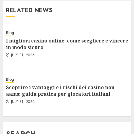
RELATED NEWS
Blog
I migliori casino online: come scegliere e vincere
in modo sicuro
JULY 31, 2026
Blog
Scoprire i vantaggi e i rischi dei casino non
aams: guida pratica per giocatori italiani
JULY 31, 2026
SEARCH