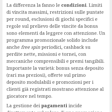
La differenza la fanno le
condizioni
. Limiti
di vincita massimi, restrizioni sulle puntate
per round, esclusioni di giochi specifici e
regole sul prelievo delle vincite da bonus
sono elementi da leggere con attenzione. Un
programma promozionale solido include
anche
free spin
periodici, cashback su
perdite nette, missioni e tornei, con
meccaniche comprensibili e premi tangibili.
Importante la varietà: bonus senza deposito
(rari ma preziosi), offerte sul primo
deposito modulabili e promozioni per i
clienti già registrati mostrano attenzione al
giocatore nel tempo.
La gestione dei
pagamenti
incide