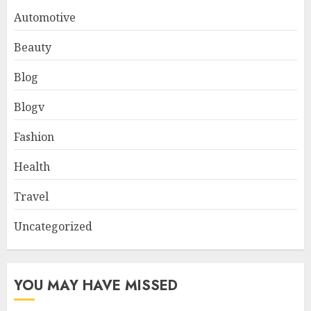
Automotive
Beauty
Blog
Blogv
Fashion
Health
Travel
Uncategorized
YOU MAY HAVE MISSED