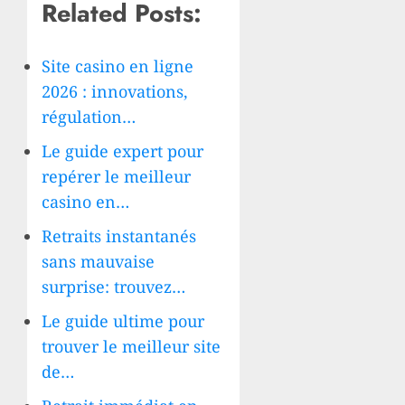
Related Posts:
Site casino en ligne
2026 : innovations,
régulation…
Le guide expert pour
repérer le meilleur
casino en…
Retraits instantanés
sans mauvaise
surprise: trouvez…
Le guide ultime pour
trouver le meilleur site
de…