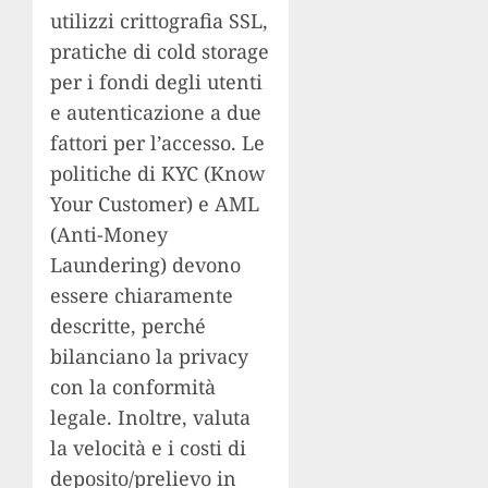
utilizzi crittografia SSL,
pratiche di cold storage
per i fondi degli utenti
e autenticazione a due
fattori per l’accesso. Le
politiche di KYC (Know
Your Customer) e AML
(Anti-Money
Laundering) devono
essere chiaramente
descritte, perché
bilanciano la privacy
con la conformità
legale. Inoltre, valuta
la velocità e i costi di
deposito/prelievo in