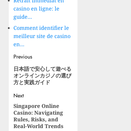
Retrait immédiat en
casino en ligne: le
guide…
Comment identifier le
meilleur site de casino
en…
Post
Previous
navigation
Previous
日本語で安心して遊べる
オンラインカジノの選び
post:
方と実践ガイド
Next
Singapore Online
Next
Casino: Navigating
post:
Rules, Risks, and
Real-World Trends