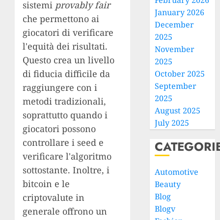
February 2026
sistemi
provably fair
January 2026
che permettono ai
December
giocatori di verificare
2025
l'equità dei risultati.
November
Questo crea un livello
2025
di fiducia difficile da
October 2025
September
raggiungere con i
2025
metodi tradizionali,
August 2025
soprattutto quando i
July 2025
giocatori possono
controllare i seed e
CATEGORI
verificare l'algoritmo
sottostante. Inoltre, i
Automotive
bitcoin e le
Beauty
Blog
criptovalute in
Blogv
generale offrono un