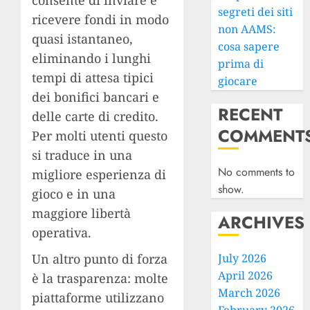
segreti dei siti
ricevere fondi in modo
non AAMS:
quasi istantaneo,
cosa sapere
eliminando i lunghi
prima di
tempi di attesa tipici
giocare
dei bonifici bancari e
RECENT
delle carte di credito.
COMMENT
Per molti utenti questo
si traduce in una
No comments to
migliore esperienza di
show.
gioco e in una
maggiore libertà
ARCHIVES
operativa.
Un altro punto di forza
July 2026
April 2026
è la trasparenza: molte
March 2026
piattaforme utilizzano