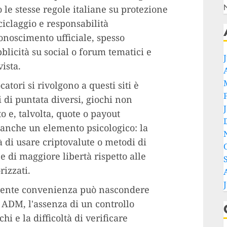
 le stesse regole italiane su protezione
iclaggio e responsabilità
onoscimento ufficiale, spesso
blicità su social o forum tematici e
ista.
atori si rivolgono a questi siti è
i di puntata diversi, giochi non
 e, talvolta, quote o payout
 anche un elemento psicologico: la
 di usare criptovalute o metodi di
 di maggiore libertà rispetto alle
rizzati.
arente convenienza può nascondere
 ADM, l'assenza di un controllo
hi e la difficoltà di verificare