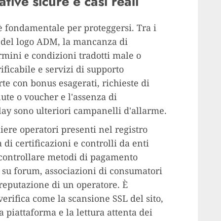
tive sicure e casi reali
è fondamentale per proteggersi. Tra i
a del logo ADM, la mancanza di
rmini e condizioni tradotti male o
ificabile e servizi di supporto
rte con bonus esagerati, richieste di
ute o voucher e l'assenza di
play sono ulteriori campanelli d'allarme.
iere operatori presenti nel registro
di certificazioni e controlli da enti
e controllare metodi di pagamento
 su forum, associazioni di consumatori
a reputazione di un operatore. È
verifica come la scansione SSL del sito,
la piattaforma e la lettura attenta dei