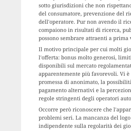
sotto giurisdizioni che non rispettano
del consumatore, prevenzione del ric
dell'operatore. Pur non avendo il ric
compaiono in risultati di ricerca, pub
possono sembrare attraenti a prima v
Il motivo principale per cui molti gioc
l'offerta: bonus molto generosi, limit
disponibili sul mercato regolamentato
apparentemente più favorevoli. Vi è
promessa di anonimato, la possibilità
pagamento alternativi e la percezione
regole stringenti degli operatori auto
Occorre però riconoscere che l'app
problemi seri. La mancanza del logo
indipendente sulla regolarità dei gioc