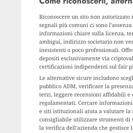
Come riconoscerli, alterna
Riconoscere un sito non autorizzato 
segnali più comuni ci sono l'assenz
informazioni chiare sulla licenza, te
ambigui, indirizzo societario non ver
inesistenti o poco professionali. Offe
depositi esclusivamente via criptoval
certificazioni indipendenti sul fair 
Le alternative sicure includono scegl
pubblico ADM, verificare la presenza 
terzi, leggere recensioni affidabili 
regolamentati. Cercare informazioni
e siti istituzionali aiuta a valutare l
consigliabile utilizzare strumenti di 
la verifica dell'azienda che gestisce 