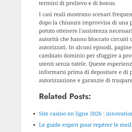
termini di prelievo e di bonus.
I casi reali mostrano scenari frequen
dopo la chiusura improvvisa di una 
potuto ottenere l'assistenza necessa
autorità che hanno bloccato circuiti
autorizzati. In alcuni episodi, pagi
cambiato dominio per sfuggire a pro
utenti senza tutele. Queste esperien
informarsi prima di depositare e di 
autorizzazione e garanzie di traspar
Related Posts:
Site casino en ligne 2026 : innovatio
Le guide expert pour repérer le mei