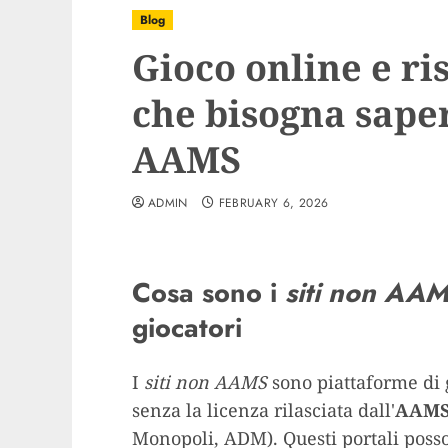
Blog
Gioco online e ris
che bisogna saper
AAMS
ADMIN
FEBRUARY 6, 2026
Cosa sono i
siti non AA
giocatori
I
siti non AAMS
sono piattaforme di 
senza la licenza rilasciata dall'
AAM
Monopoli, ADM). Questi portali posson