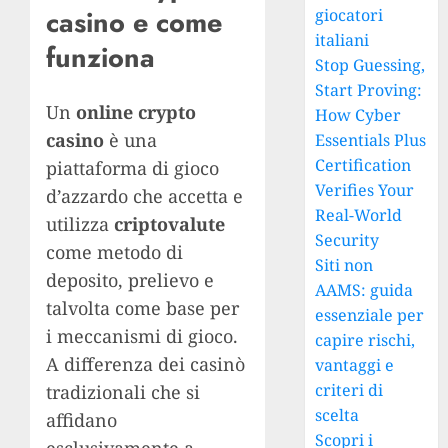
casino e come
giocatori
italiani
funziona
Stop Guessing,
Start Proving:
Un
online crypto
How Cyber
casino
è una
Essentials Plus
Certification
piattaforma di gioco
Verifies Your
d’azzardo che accetta e
Real-World
utilizza
criptovalute
Security
come metodo di
Siti non
deposito, prelievo e
AAMS: guida
talvolta come base per
essenziale per
i meccanismi di gioco.
capire rischi,
A differenza dei casinò
vantaggi e
criteri di
tradizionali che si
scelta
affidano
Scopri i
esclusivamente a