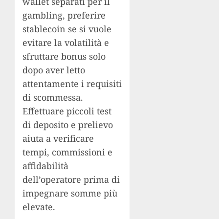
wallet separati per il
gambling, preferire
stablecoin se si vuole
evitare la volatilità e
sfruttare bonus solo
dopo aver letto
attentamente i requisiti
di scommessa.
Effettuare piccoli test
di deposito e prelievo
aiuta a verificare
tempi, commissioni e
affidabilità
dell’operatore prima di
impegnare somme più
elevate.