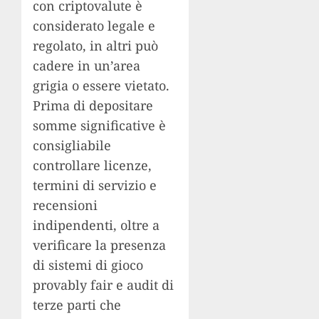
con criptovalute è
considerato legale e
regolato, in altri può
cadere in un’area
grigia o essere vietato.
Prima di depositare
somme significative è
consigliabile
controllare licenze,
termini di servizio e
recensioni
indipendenti, oltre a
verificare la presenza
di sistemi di gioco
provably fair e audit di
terze parti che