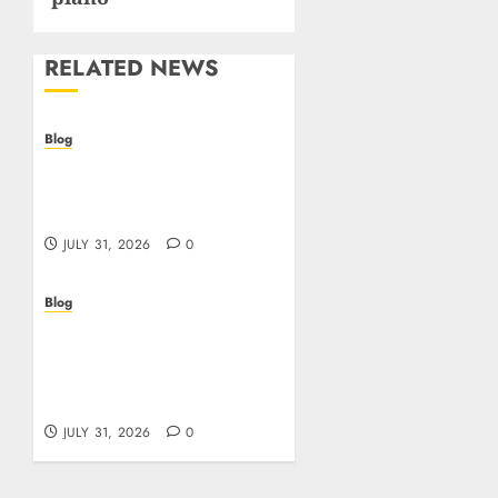
RELATED NEWS
Blog
I migliori casino online:
come scegliere e vincere
in modo sicuro
JULY 31, 2026
0
Blog
Scoprire i vantaggi e i
rischi dei casino non
aams: guida pratica per
giocatori italiani
JULY 31, 2026
0