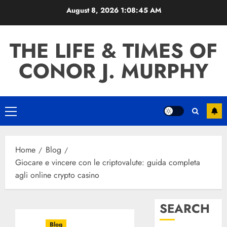
Skip
August 8, 2026
1:08:45 AM
to
content
THE LIFE & TIMES OF
CONOR J. MURPHY
Primary
Menu
Home
Blog
Giocare e vincere con le criptovalute: guida completa
agli online crypto casino
SEARCH
Blog