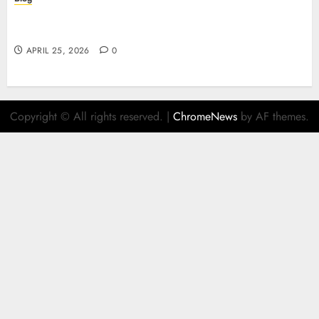
Retrait instantané : la révolution des paiements
sur les casinos en ligne
APRIL 25, 2026
0
Copyright © All rights reserved.
|
ChromeNews
by AF themes.