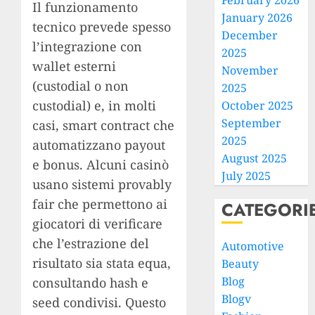
February 2026
Il funzionamento
January 2026
tecnico prevede spesso
December
l’integrazione con
2025
wallet esterni
November
(custodial o non
2025
custodial) e, in molti
October 2025
September
casi, smart contract che
2025
automatizzano payout
August 2025
e bonus. Alcuni casinò
July 2025
usano sistemi provably
fair che permettono ai
CATEGORI
giocatori di verificare
che l’estrazione del
Automotive
risultato sia stata equa,
Beauty
Blog
consultando hash e
Blogv
seed condivisi. Questo