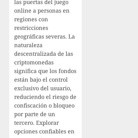
las puertas del juego
online a personas en
regiones con
restricciones
geográficas severas. La
naturaleza
descentralizada de las
criptomonedas
significa que los fondos
están bajo el control
exclusivo del usuario,
reduciendo el riesgo de
confiscación o bloqueo
por parte de un
tercero. Explorar
opciones confiables en