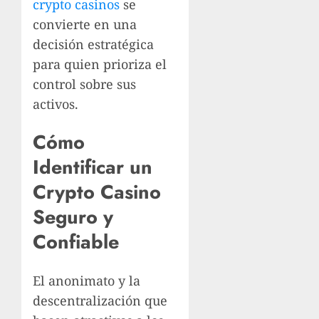
crypto casinos
se
convierte en una
decisión estratégica
para quien prioriza el
control sobre sus
activos.
Cómo
Identificar un
Crypto Casino
Seguro y
Confiable
El anonimato y la
descentralización que