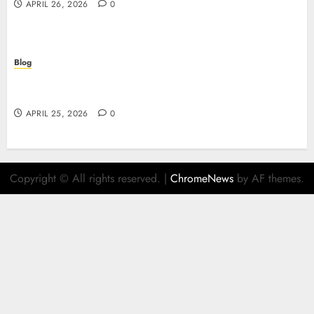
APRIL 26, 2026
0
Blog
Retrait instantané : la révolution des paiements
sur les casinos en ligne
APRIL 25, 2026
0
Copyright © All rights reserved.
|
ChromeNews
by AF themes.