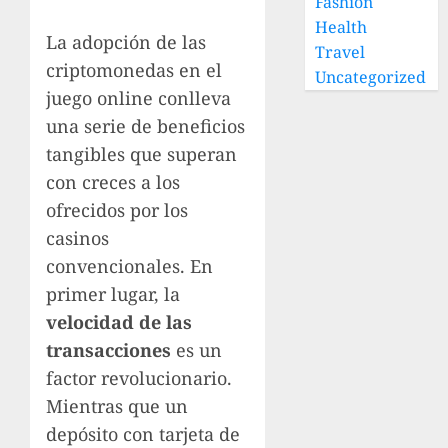
Fashion
Health
La adopción de las
Travel
criptomonedas en el
Uncategorized
juego online conlleva
una serie de beneficios
tangibles que superan
con creces a los
ofrecidos por los
casinos
convencionales. En
primer lugar, la
velocidad de las
transacciones
es un
factor revolucionario.
Mientras que un
depósito con tarjeta de