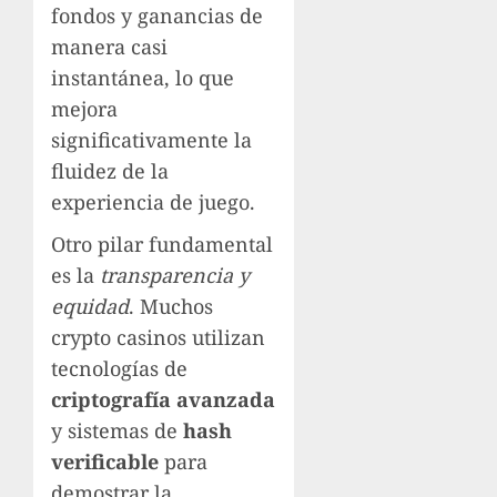
fondos y ganancias de
manera casi
instantánea, lo que
mejora
significativamente la
fluidez de la
experiencia de juego.
Otro pilar fundamental
es la
transparencia y
equidad
. Muchos
crypto casinos utilizan
tecnologías de
criptografía avanzada
y sistemas de
hash
verificable
para
demostrar la