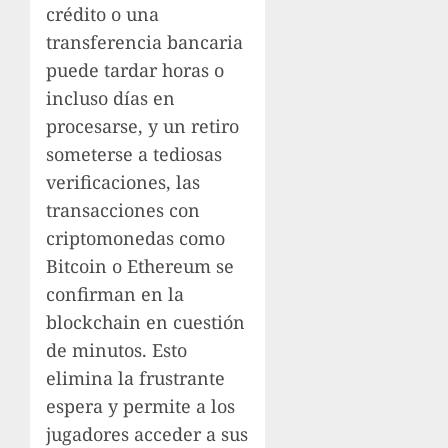
crédito o una
transferencia bancaria
puede tardar horas o
incluso días en
procesarse, y un retiro
someterse a tediosas
verificaciones, las
transacciones con
criptomonedas como
Bitcoin o Ethereum se
confirman en la
blockchain en cuestión
de minutos. Esto
elimina la frustrante
espera y permite a los
jugadores acceder a sus