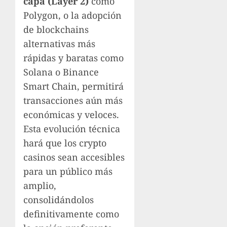
capa (Layer 2)
como
Polygon, o la adopción
de blockchains
alternativas más
rápidas y baratas como
Solana o Binance
Smart Chain, permitirá
transacciones aún más
económicas y veloces.
Esta evolución técnica
hará que los crypto
casinos sean accesibles
para un público más
amplio,
consolidándolos
definitivamente como