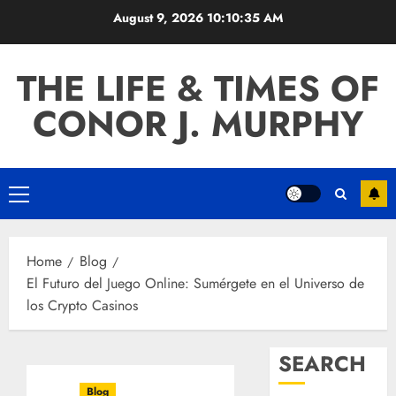
Skip
August 9, 2026
10:10:36 AM
to
content
THE LIFE & TIMES OF
CONOR J. MURPHY
Primary
Menu
Home
Blog
El Futuro del Juego Online: Sumérgete en el Universo de
los Crypto Casinos
SEARCH
Blog