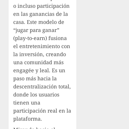
o incluso participación
en las ganancias de la
casa. Este modelo de
“jugar para ganar”
(play-to-earn) fusiona
el entretenimiento con
la inversión, creando
una comunidad más
engagée y leal. Es un
paso más hacia la
descentralización total,
donde los usuarios
tienen una
participación real en la
plataforma.