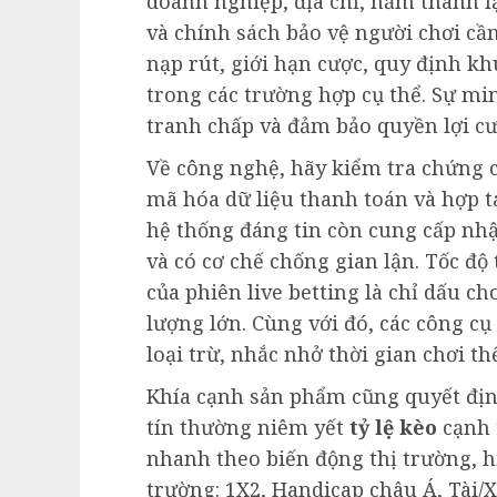
doanh nghiệp, địa chỉ, năm thành l
và chính sách bảo vệ người chơi cầ
nạp rút, giới hạn cược, quy định k
trong các trường hợp cụ thể. Sự mi
tranh chấp và đảm bảo quyền lợi cư
Về công nghệ, hãy kiểm tra chứng 
mã hóa dữ liệu thanh toán và hợp tá
hệ thống đáng tin còn cung cấp nhậ
và có cơ chế chống gian lận. Tốc độ
của phiên live betting là chỉ dấu c
lượng lớn. Cùng với đó, các công cụ
loại trừ, nhắc nhở thời gian chơi t
Khía cạnh sản phẩm cũng quyết địn
tín thường niêm yết
tỷ lệ kèo
cạnh 
nhanh theo biến động thị trường, hi
trường: 1X2, Handicap châu Á, Tài/Xỉ