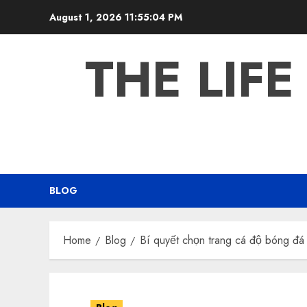
Skip
August 1, 2026
11:55:05 PM
to
content
THE LIFE
BLOG
Home
Blog
Bí quyết chọn trang cá độ bóng đá 