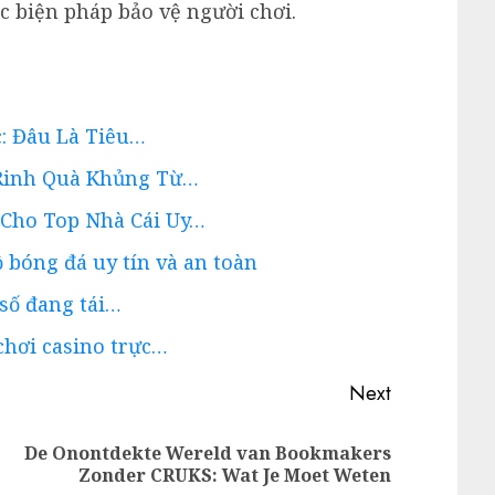
ác biện pháp bảo vệ người chơi.
c: Đâu Là Tiêu…
 Rinh Quà Khủng Từ…
Cho Top Nhà Cái Uy…
 bóng đá uy tín và an toàn
 số đang tái…
chơi casino trực…
Next
De Onontdekte Wereld van Bookmakers
Previous
Next
Zonder CRUKS: Wat Je Moet Weten
post:
post: