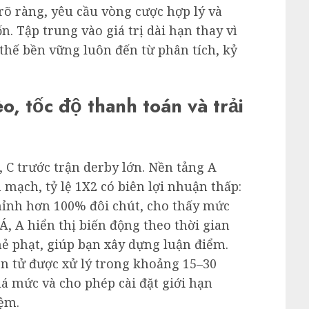
rõ ràng, yêu cầu vòng cược hợp lý và
. Tập trung vào giá trị dài hạn thay vì
thế bền vững luôn đến từ phân tích, kỷ
o, tốc độ thanh toán và trải
, C trước trận derby lớn. Nền tảng A
mạch, tỷ lệ 1X2 có biên lợi nhuận thấp:
nhỉnh hơn 100% đôi chút, cho thấy mức
Á, A hiển thị biến động theo thời gian
hẻ phạt, giúp bạn xây dựng luận điểm.
iện tử được xử lý trong khoảng 15–30
uá mức và cho phép cài đặt giới hạn
iệm.