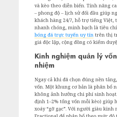
và kèo theo diễn biến. Tính năng ca
– phong độ – lịch sử đối đầu giúp n
khách hàng 24/7, hỗ trợ tiếng Việt,
nhanh chóng, minh bạch là tiêu chí
bóng đá trực tuyến uy tín
trên thị 
giá độc lập, cộng đồng có kiểm duyệ
Kinh nghiệm quản lý vốn
nhiệm
Ngay cả khi đã chọn đúng nền tảng, 
vốn. Một khung cơ bản là phân bổ n
không ảnh hưởng chi phí sinh hoạt
định 1–2% tổng vốn mỗi kèo) giúp h
xoáy “gỡ gạc”. Với người giàu kinh 
Fractional để phân bổ theo mức độ t