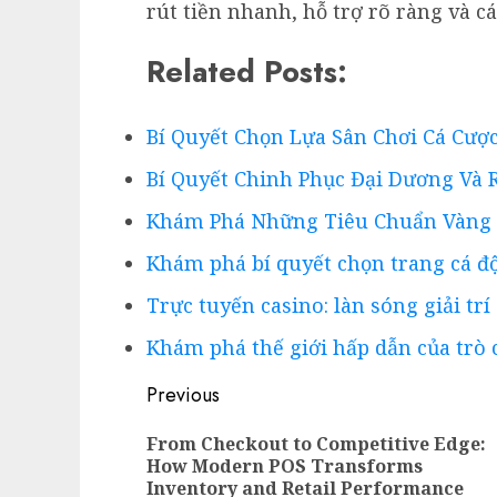
rút tiền nhanh, hỗ trợ rõ ràng và c
Related Posts:
Bí Quyết Chọn Lựa Sân Chơi Cá Cượ
Bí Quyết Chinh Phục Đại Dương Và
Khám Phá Những Tiêu Chuẩn Vàng 
Khám phá bí quyết chọn trang cá độ
Trực tuyến casino: làn sóng giải trí
Khám phá thế giới hấp dẫn của trò 
Continue
Previous
Reading
From Checkout to Competitive Edge:
How Modern POS Transforms
Inventory and Retail Performance