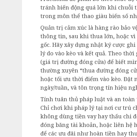
tránh biến động quá lớn khi chuỗi 
trong môn thể thao giàu biến số nh
Quản trị cảm xúc là hàng rào bảo v
thông tin, sau khi thua lớn, hoặc 
gốc. Hãy xây dựng nhật ký cược ghi lạ
lý do vào kèo và kết quả. Theo thời
(giá trị đường đóng cửa) để biết m
thường xuyên “thua đường đóng cửa”
hoặc tối ưu thời điểm vào kèo. Đặt 
ngày/tuần, và tôn trọng tín hiệu ng
Tính tuân thủ pháp luật và an toàn 
Chỉ chơi khi pháp lý tại nơi cư trú 
không dùng tiền vay hay thấu chi 
đóng băng tài khoản, hoặc liên hệ h
để các ưu đãi như hoàn tiền hay th