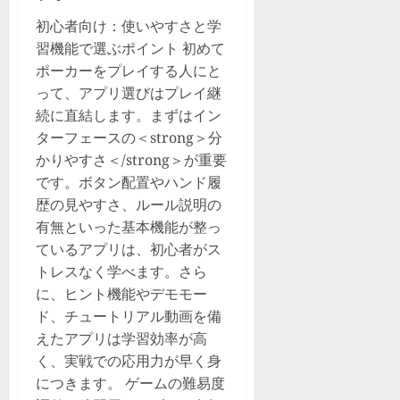
初心者向け：使いやすさと学
習機能で選ぶポイント 初めて
ポーカーをプレイする人にと
って、アプリ選びはプレイ継
続に直結します。まずはイン
ターフェースの＜strong＞分
かりやすさ＜/strong＞が重要
です。ボタン配置やハンド履
歴の見やすさ、ルール説明の
有無といった基本機能が整っ
ているアプリは、初心者がス
トレスなく学べます。さら
に、ヒント機能やデモモー
ド、チュートリアル動画を備
えたアプリは学習効率が高
く、実戦での応用力が早く身
につきます。 ゲームの難易度