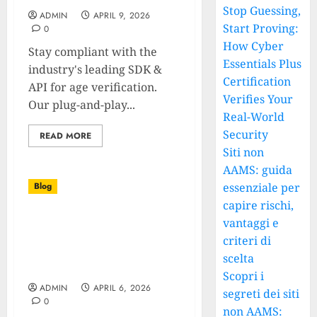
Stop Guessing,
ADMIN
APRIL 9, 2026
Start Proving:
0
How Cyber
Stay compliant with the
Essentials Plus
industry's leading SDK &
Certification
API for age verification.
Verifies Your
Our plug-and-play...
Real-World
Security
READ MORE
Siti non
AAMS: guida
Blog
essenziale per
capire rischi,
Crypto casinos : plongez
vantaggi e
dans l’ère des jeux
criteri di
d’argent basés sur la
scelta
blockchain
Scopri i
ADMIN
APRIL 6, 2026
segreti dei siti
0
non AAMS: