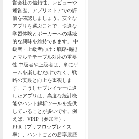
営会社の信頼性、レビューや
運営歴、アプリストアでの評
価を確認しましょう。安全な
アプリを選ぶことで、快適な
学習体験とポーカーへの継続
的な興味を維持できます。 中
級者・上級者向け：戦略機能
とマルチテーブル対応の重要
性 中級者や上級者は、単にゲ
ームを楽しむだけでなく、戦
略の実践と向上を重視しま
す。こうしたプレイヤーに適
したアプリは、高度な統計機
能やハンド解析ツールを提供
していることが多いです。例
えば、VPIP（参加率）、
PFR（プリフロップレイズ
率）、ハンドごとの勝率履歴