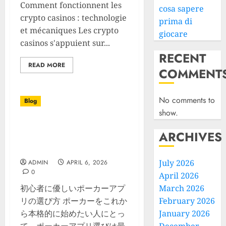
Comment fonctionnent les
cosa sapere
crypto casinos : technologie
prima di
et mécaniques Les crypto
giocare
casinos s'appuient sur...
RECENT
READ MORE
COMMENT
No comments to
Blog
show.
勝率を上げる！今すぐ試した
ARCHIVES
い最強のポーカーアプリおす
すめガイド
July 2026
ADMIN
APRIL 6, 2026
0
April 2026
初心者に優しいポーカーアプ
March 2026
リの選び方 ポーカーをこれか
February 2026
ら本格的に始めたい人にとっ
January 2026