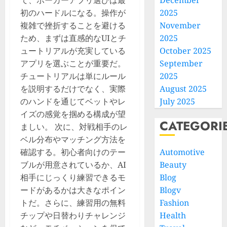
て、ポーカーアプリ選びは最
December
初のハードルになる。操作が
2025
複雑で挫折することを避ける
November
ため、まずは直感的なUIとチ
2025
ュートリアルが充実している
October 2025
アプリを選ぶことが重要だ。
September
チュートリアルは単にルール
2025
を説明するだけでなく、実際
August 2025
のハンドを通じてベットやレ
July 2025
イズの感覚を掴める構成が望
CATEGORI
ましい。 次に、対戦相手のレ
ベル分布やマッチング方法を
確認する。初心者向けのテー
Automotive
ブルが用意されているか、AI
Beauty
相手にじっくり練習できるモ
Blog
ードがあるかは大きなポイン
Blogv
トだ。さらに、練習用の無料
Fashion
チップや日替わりチャレンジ
Health