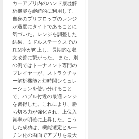
カーアプリ内のハンド履歴解
析機能を継続的に利用して、
自身のプリフロップのレンジ
が過度にタイトであることに
気づいた。レンジを調整した
結果、ミドルステークスでの
ITM率が向上し、長期的な収
支改善に繋がった。 また、別
の例ではトーナメント専門の
プレイヤーが、ストラクチャ
ー解析機能と短時間シミュレ
ーションを使い分けること
で、バブル付近の最適レンジ
を習得した。これにより、勝
ち切る力が強化され、上位入
賞率が明確に上昇した。こう
した成功は、機能選定とルー
チン化の両面でアプリを最大