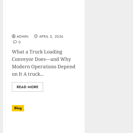
From Dock to Door: Why a
Truck Loading Conveyor
Is the Fastest Way to Boost
Throughput and Safety
ADMIN
APRIL 5, 2026
0
What a Truck Loading
Conveyor Does—and Why
Modern Operations Depend
on It A truck...
READ MORE
Blog
When Structure Becomes
Inevitable: The Science