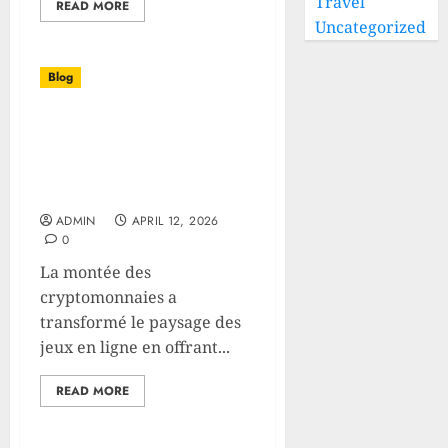
Travel
READ MORE
Uncategorized
Blog
Découvrir le meilleur
casino crypto : jouer sûr,
rapide et malin avec les
cryptomonnaies
ADMIN
APRIL 12, 2026
0
La montée des
cryptomonnaies a
transformé le paysage des
jeux en ligne en offrant...
READ MORE