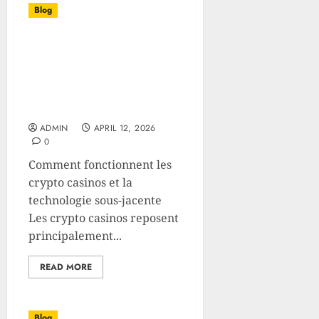
Blog
Plongée dans l’univers des
jeux d’argent
décentralisés : les crypto
casinos qui transforment
le pari en ligne
ADMIN
APRIL 12, 2026
0
Comment fonctionnent les
crypto casinos et la
technologie sous-jacente
Les crypto casinos reposent
principalement...
READ MORE
Blog