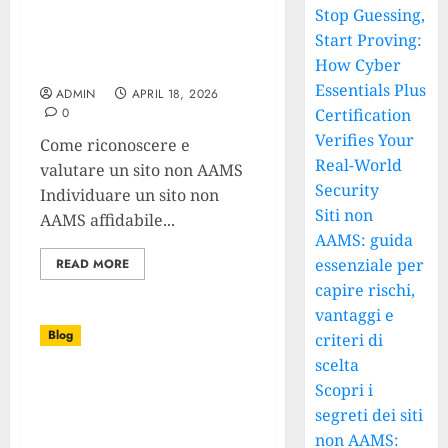
Siti non AAMS sicuri:
Stop Guessing,
guida pratica per giocare
Start Proving:
informati e proteggere il
How Cyber
capitale
Essentials Plus
ADMIN
APRIL 18, 2026
0
Certification
Verifies Your
Come riconoscere e
Real-World
valutare un sito non AAMS
Security
Individuare un sito non
Siti non
AAMS affidabile...
AAMS: guida
essenziale per
READ MORE
capire rischi,
vantaggi e
Blog
criteri di
scelta
Scopri i segreti dei
no kyc
Scopri i
casino
: anonimato,
segreti dei siti
velocità e cosa sapere
non AAMS: