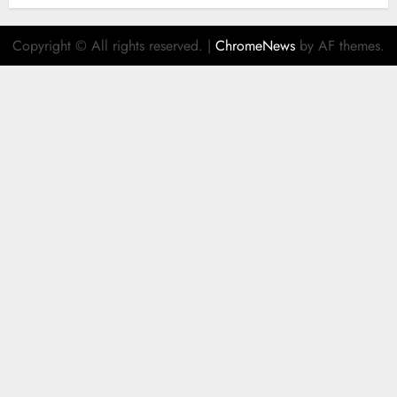
Copyright © All rights reserved.
|
ChromeNews
by AF themes.