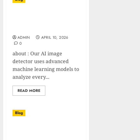
Unmasking Visual
Deception: The Future of
Image Verification
ADMIN
APRIL 10, 2026
0
about : Our AI image
detector uses advanced
machine learning models to
analyze every...
READ MORE
Blog
When Paper Lies:
Unmasking Document