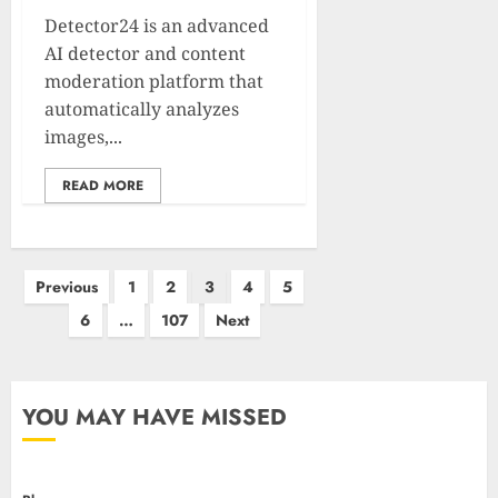
Detector24 is an advanced
AI detector and content
moderation platform that
automatically analyzes
images,...
READ MORE
Posts
Previous
1
2
3
4
5
pagination
6
…
107
Next
YOU MAY HAVE MISSED