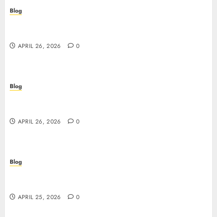
Blog
Siti non AAMS: guida essenziale per capire rischi,
vantaggi e criteri di scelta
APRIL 26, 2026
0
Blog
Scopri i segreti dei siti non AAMS: cosa sapere
prima di giocare
APRIL 26, 2026
0
Blog
Retrait instantané : la révolution des paiements
sur les casinos en ligne
APRIL 25, 2026
0