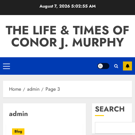
Skip
August 7, 2026
5:02:55 AM
to
content
THE LIFE & TIMES OF
CONOR J. MURPHY
Primary
Menu
Home
admin
Page 3
SEARCH
admin
Blog