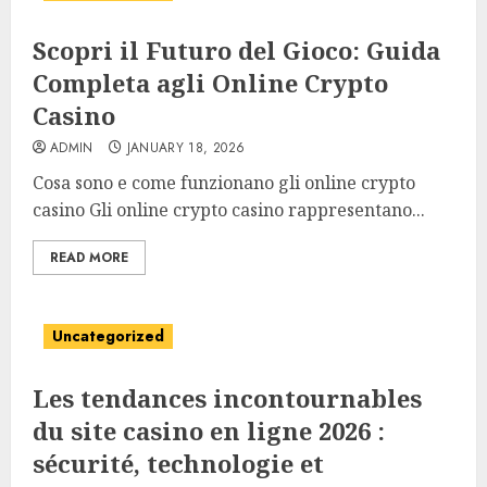
Scopri il Futuro del Gioco: Guida
Completa agli Online Crypto
Casino
ADMIN
JANUARY 18, 2026
Cosa sono e come funzionano gli online crypto
casino Gli online crypto casino rappresentano...
READ MORE
Uncategorized
Les tendances incontournables
du site casino en ligne 2026 :
sécurité, technologie et