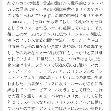
紡ぐバカラの物語：貴族の遊びから世界的ヒットへ バ
カラの歴史は古く、その起源は中世イタリアまでさか
のぼると言われています。名前の由来はイタリア語の
「baccara」（ゼロ）から来ており、絵札や10がゼロ
としてカウントされるルールに起因しています。その
後、このゲームはフランスに伝わり、シャルル8世統
治下のフランス貴族の間で大流行しました。当時は一
般市民には手の届かない貴族と富裕層だけの遊戯であ
り、その高級なイメージは現在にもしっかりと受け継
がれています。 19世紀になると、バカラはさらに進
化を遂げます。フランスで現在の形式に近い「バカ
ラ・ア・ドゥー・テーブル」と、よりシンプルな「シ
ュ・ド・フェル（鉄の馬）」という二つの形式が生ま
れました。后者がイギリスに渡り、ルールがさらに洗
練されて「ヨーロピアン・バカラ」として確立。これ
が大西洋を渡り、キューバや南アメリカ、そして最終
的にはラスベガスなどのアメリカのカジノへと伝播し
ていったのです。アメリカではさらにルールが簡略化