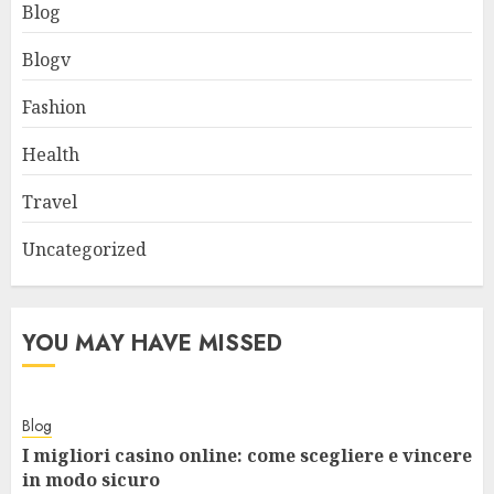
Blog
Blogv
Fashion
Health
Travel
Uncategorized
YOU MAY HAVE MISSED
Blog
I migliori casino online: come scegliere e vincere
in modo sicuro