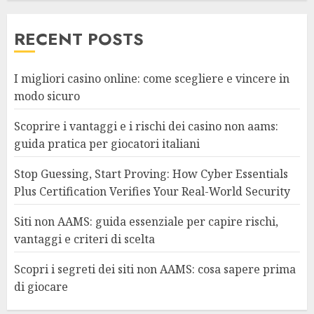
RECENT POSTS
I migliori casino online: come scegliere e vincere in
modo sicuro
Scoprire i vantaggi e i rischi dei casino non aams:
guida pratica per giocatori italiani
Stop Guessing, Start Proving: How Cyber Essentials
Plus Certification Verifies Your Real-World Security
Siti non AAMS: guida essenziale per capire rischi,
vantaggi e criteri di scelta
Scopri i segreti dei siti non AAMS: cosa sapere prima
di giocare