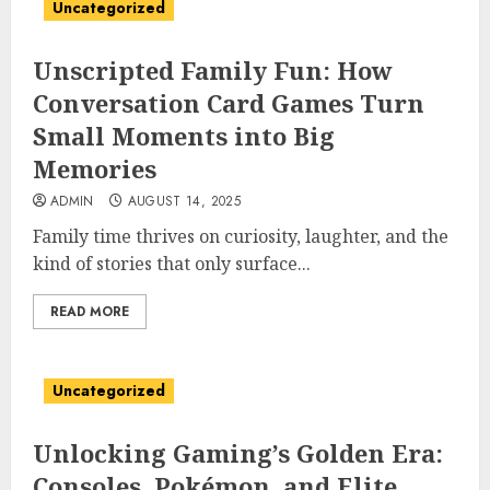
Uncategorized
Unscripted Family Fun: How
Conversation Card Games Turn
Small Moments into Big
Memories
ADMIN
AUGUST 14, 2025
Family time thrives on curiosity, laughter, and the
kind of stories that only surface...
READ MORE
Uncategorized
Unlocking Gaming’s Golden Era:
Consoles, Pokémon, and Elite