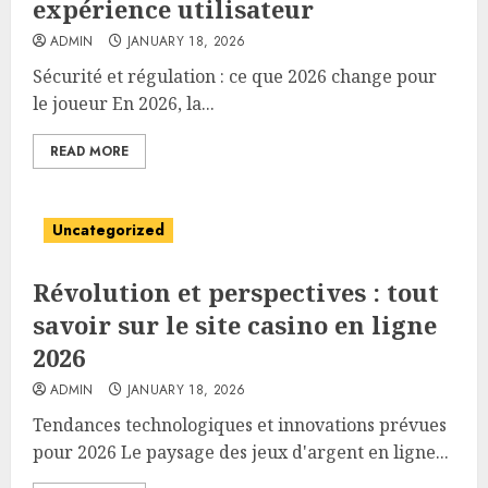
expérience utilisateur
ADMIN
JANUARY 18, 2026
Sécurité et régulation : ce que 2026 change pour
le joueur En 2026, la...
READ MORE
Uncategorized
Révolution et perspectives : tout
savoir sur le site casino en ligne
2026
ADMIN
JANUARY 18, 2026
Tendances technologiques et innovations prévues
pour 2026 Le paysage des jeux d'argent en ligne...