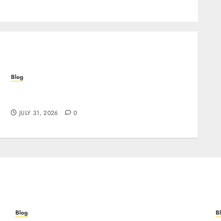
Blog
I migliori casino online: come scegliere e
vincere in modo sicuro
JULY 31, 2026
0
Blog
B