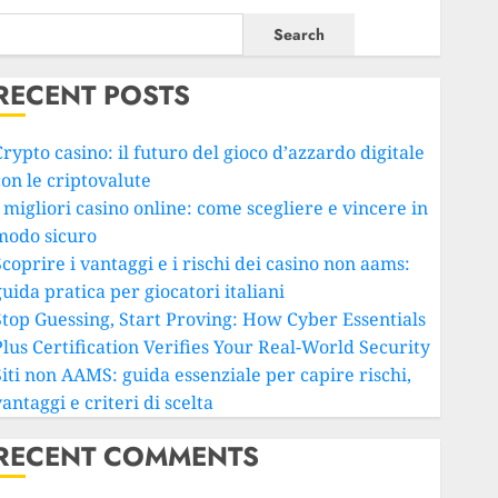
Search
RECENT POSTS
rypto casino: il futuro del gioco d’azzardo digitale
con le criptovalute
 migliori casino online: come scegliere e vincere in
modo sicuro
coprire i vantaggi e i rischi dei casino non aams:
uida pratica per giocatori italiani
Stop Guessing, Start Proving: How Cyber Essentials
Plus Certification Verifies Your Real-World Security
Siti non AAMS: guida essenziale per capire rischi,
antaggi e criteri di scelta
RECENT COMMENTS