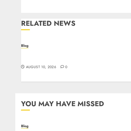
RELATED NEWS
Blog
Crypto casino: il futuro del gioco d’azzardo
digitale con le criptovalute
AUGUST 10, 2026
0
YOU MAY HAVE MISSED
Blog