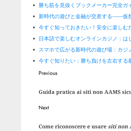
勝ち筋を見抜くブックメーカー完全ガ
新時代の遊びと金融が交差する——仮
今すぐ知っておきたい！安全に楽しむ
日本語で楽しむオンラインカジノ：は
スマホで広がる新時代の遊び場：カジ
今すぐ知りたい：勝ち負けを左右する
Post
Previous
navigation
Previous
Guida pratica ai siti non AAMS sicu
post:
Next
Next
Come riconoscere e usare
siti non
post: