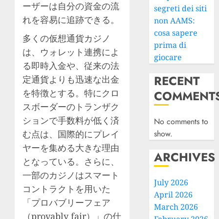
ーザーは自分の資金の流
segreti dei siti
れを容易に追跡できる。
non AAMS:
cosa sapere
多くの仮想通貨カジノ
prima di
は、ウォレット連携によ
giocare
る即時入金や、従来の法
RECENT
定通貨よりも迅速な出金
を特徴とする。特にクロ
COMMENT
スボーダーのトランザク
ションで手数料が低く済
No comments to
む点は、国際的にプレイ
show.
ヤーを集める大きな理由
ARCHIVES
となっている。さらに、
一部のカジノはスマート
July 2026
コントラクトを用いた
April 2026
「プロバブリーフェア
March 2026
（provably fair）」の仕