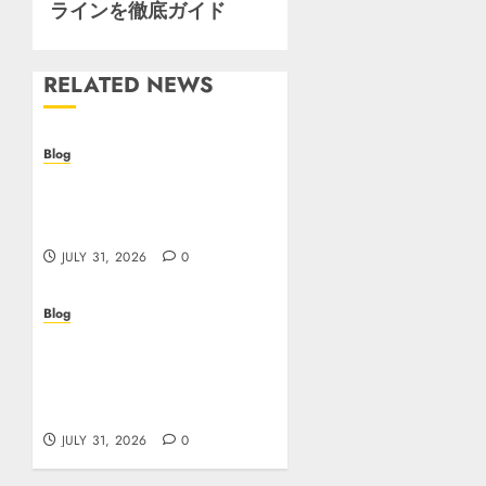
ライン
を徹底ガイド
RELATED NEWS
Blog
I migliori casino online:
come scegliere e vincere
in modo sicuro
JULY 31, 2026
0
Blog
Scoprire i vantaggi e i
rischi dei casino non
aams: guida pratica per
giocatori italiani
JULY 31, 2026
0