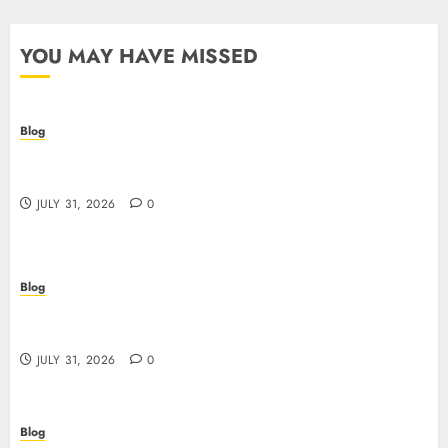
YOU MAY HAVE MISSED
Blog
I migliori casino online: come scegliere e vincere
in modo sicuro
JULY 31, 2026
0
Blog
Scoprire i vantaggi e i rischi dei casino non aams:
guida pratica per giocatori italiani
JULY 31, 2026
0
Blog