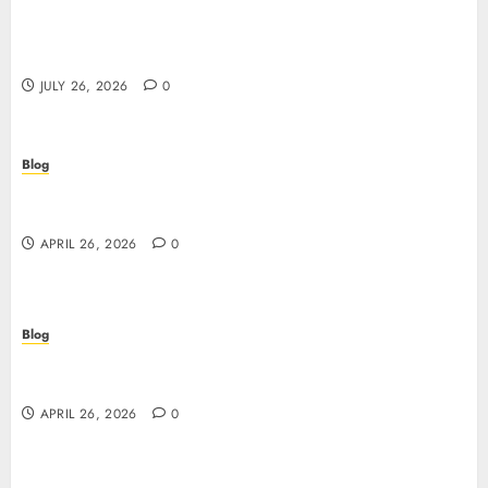
Stop Guessing, Start Proving: How Cyber
Essentials Plus Certification Verifies Your Real-
World Security
JULY 26, 2026
0
Blog
Siti non AAMS: guida essenziale per capire rischi,
vantaggi e criteri di scelta
APRIL 26, 2026
0
Blog
Scopri i segreti dei siti non AAMS: cosa sapere
prima di giocare
APRIL 26, 2026
0