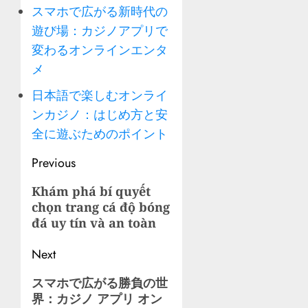
スマホで広がる新時代の
遊び場：カジノアプリで
変わるオンラインエンタ
メ
日本語で楽しむオンライ
ンカジノ：はじめ方と安
全に遊ぶためのポイント
Post
Previous
navigation
Previous
Khám phá bí quyết
chọn trang cá độ bóng
post:
đá uy tín và an toàn
Next
Next
スマホで広がる勝負の世
界：
カジノ アプリ オン
post: