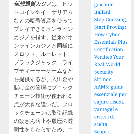
仮想通貨カジノ
は、ビッ
giocatori
トコインやイーサリアム
italiani
Stop Guessing,
などの暗号資産を使って
Start Proving:
プレイできるオンライン
How Cyber
カジノを指す。従来のオ
Essentials Plus
ンラインカジノと同様に
Certification
スロット、ルーレット、
Verifies Your
ブラックジャック、ライ
Real-World
ブディーラーゲームなど
Security
を提供するが、入出金や
Siti non
AAMS: guida
賭け金の管理にブロック
essenziale per
チェーン技術が使われる
capire rischi,
点が大きな違いだ。ブロ
vantaggi e
ックチェーンは取引記録
criteri di
の改ざん防止や履歴の透
scelta
明性をもたらすため、ユ
Scopri i