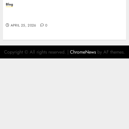
Blog
Retrait instantané : la révolution des paiements
sur les casinos en ligne
APRIL 25, 2026
0
Copyright © All rights reserved.
|
ChromeNews
by AF themes.