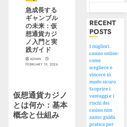
急成長する
ギャンブル
RECENT
の未来：仮
POSTS
想通貨カジ
ノ入門と実
I migliori
践ガイド
casino online:
ADMIN
come
FEBRUARY 19, 2026
scegliere e
vincere in
modo sicuro
Scoprire i
仮想通貨カジノ
vantaggi e i
とは何か：基本
rischi dei
casino non
概念と仕組み
aams: guida
pratica per