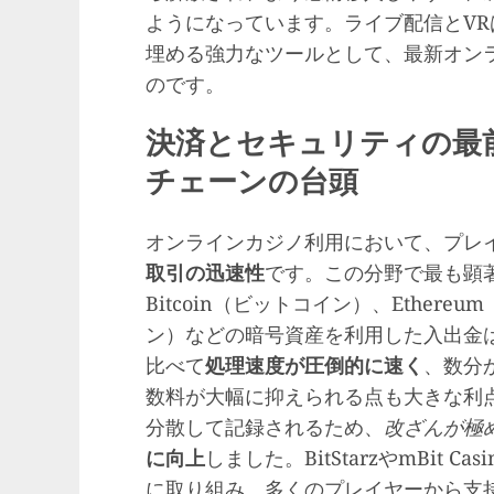
ようになっています。ライブ配信とV
埋める強力なツールとして、最新オン
のです。
決済とセキュリティの最
チェーンの台頭
オンラインカジノ利用において、プレ
取引の迅速性
です。この分野で最も顕
Bitcoin（ビットコイン）、Ethere
ン）などの暗号資産を利用した入出金
比べて
処理速度が圧倒的に速く
、数分
数料が大幅に抑えられる点も大きな利
分散して記録されるため、
改ざんが極
に向上
しました。BitStarzやmBit
に取り組み、多くのプレイヤーから支