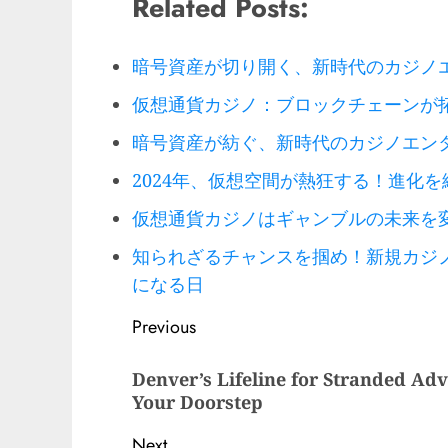
Related Posts:
暗号資産が切り開く、新時代のカジノ
仮想通貨カジノ：ブロックチェーンが
暗号資産が紡ぐ、新時代のカジノエン
2024年、仮想空間が熱狂する！進化
仮想通貨カジノはギャンブルの未来を
知られざるチャンスを掴め！新規カジ
になる日
Post
Previous
navigation
Previous
Denver’s Lifeline for Stranded Ad
post:
Your Doorstep
Next