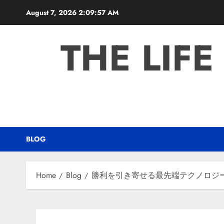
Skip
August 7, 2026
2:09:58 AM
to
content
THE LIFE
BLOG
Home
Blog
勝利を引き寄せる最先端テクノロジ