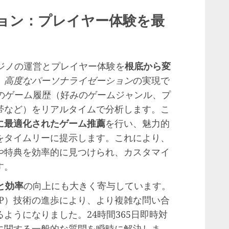
ション：プレイヤー体験を最
ジノの運営とプレイヤー体験を
根底から変
、
高度なパーソナライゼーション
の実現で
ーのゲーム履歴（好みのゲームジャンル、プ
帯など）をリアルタイムで分析します。こ
に最適化されたゲーム推薦
を行い、魅力的
をタイムリーに提示します。これにより、
や特典を効率的に見つけられ、カスタマイ
す。
と効率
の向上にも大きく寄与しています。
P）技術の進歩により、より複雑な問い合
ようになりました。24時間365日即時対
に関する一般的な質問を瞬時に解決しま