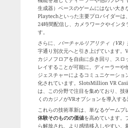
生成器）ベースのゲームにはない大きな魅力で
Playtechといった主要プロバイダ
24時間配信し、カメラワークやイン
す。
さらに、
バーチャルリアリティ（VR）
字通り別次元へと引き上げています。
カジノフロアを自由に歩き回り、スロ
レイすることが可能に。ディーラーや
ジェスチャーによるコミュニケーショ
化されています。SlotsMillion VR
は、この分野で注目を集めており、技
くのカジノがVRオプションを導入す
これらの技術革新は、単なるゲームプ
体験そのものの価値
を高めています。
ら解放され、より感情移入しやすい、