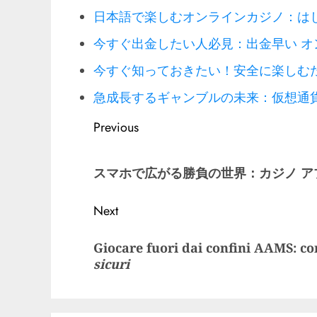
日本語で楽しむオンラインカジノ：は
今すぐ出金したい人必見：出金早い 
今すぐ知っておきたい！安全に楽しむ
急成長するギャンブルの未来：仮想通
Post
Previous
navigation
Previous
スマホで広がる勝負の世界：
カジノ ア
post:
Next
Next
Giocare fuori dai confini AAMS: co
post:
sicuri