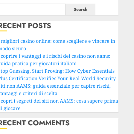
Search
RECENT POSTS
 migliori casino online: come scegliere e vincere in
modo sicuro
coprire i vantaggi e i rischi dei casino non aams:
uida pratica per giocatori italiani
Stop Guessing, Start Proving: How Cyber Essentials
Plus Certification Verifies Your Real-World Security
Siti non AAMS: guida essenziale per capire rischi,
antaggi e criteri di scelta
Scopri i segreti dei siti non AAMS: cosa sapere prima
di giocare
RECENT COMMENTS