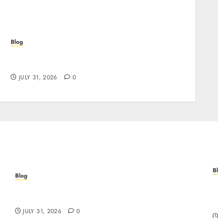
Blog
Scoprire i vantaggi e i rischi dei casino non
aams: guida pratica per giocatori italiani
JULY 31, 2026
0
B
Blog
S
Scoprire i vantaggi e i rischi dei casino non
E
aams: guida pratica per giocatori italiani
W
JULY 31, 2026
0