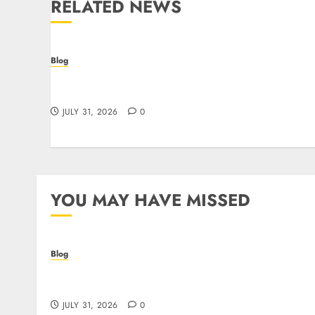
RELATED NEWS
Blog
I migliori casino online: come scegliere e
vincere in modo sicuro
JULY 31, 2026
0
YOU MAY HAVE MISSED
Blog
I migliori casino online: come scegliere e
vincere in modo sicuro
JULY 31, 2026
0