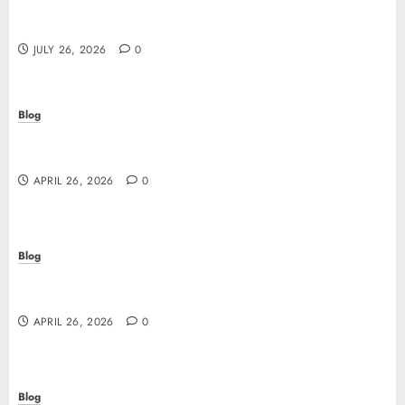
Essentials Plus Certification Verifies Your Real-
World Security
JULY 26, 2026
0
Blog
Siti non AAMS: guida essenziale per capire rischi,
vantaggi e criteri di scelta
APRIL 26, 2026
0
Blog
Scopri i segreti dei siti non AAMS: cosa sapere
prima di giocare
APRIL 26, 2026
0
Blog