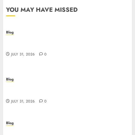
YOU MAY HAVE MISSED
Blog
I migliori casino online: come scegliere e vincere
in modo sicuro
JULY 31, 2026
0
Blog
Scoprire i vantaggi e i rischi dei casino non aams:
guida pratica per giocatori italiani
JULY 31, 2026
0
Blog
Stop Guessing, Start Proving: How Cyber