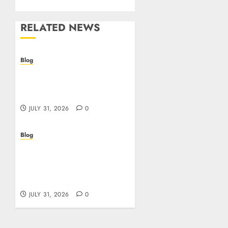
RELATED NEWS
Blog
I migliori casino online:
come scegliere e vincere
in modo sicuro
JULY 31, 2026
0
Blog
Scoprire i vantaggi e i
rischi dei casino non
aams: guida pratica per
giocatori italiani
JULY 31, 2026
0