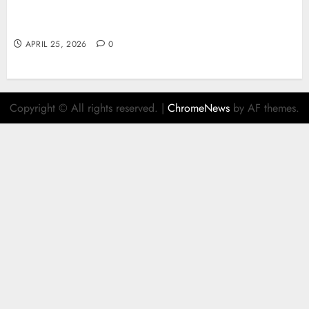
Retrait instantané : la révolution des paiements
sur les casinos en ligne
APRIL 25, 2026
0
Copyright © All rights reserved.
|
ChromeNews
by AF themes.