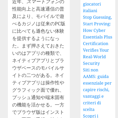
近年、
スマートフォン
の
giocatori
性能向上と高速通信の普
italiani
及により、モバイルで遊
Stop Guessing,
べるカジノは従来のPC版
Start Proving:
How Cyber
に比べても遜色ない体験
Essentials Plus
を提供するようになっ
Certification
た。まず押さえておきた
Verifies Your
いのはアプリの種類で、
Real-World
ネイティブアプリとブラ
Security
ウザベースのモバイルサ
Siti non
イトの二つがある。ネイ
AAMS: guida
ティブアプリは操作性や
essenziale per
グラフィック面で優れ、
capire rischi,
vantaggi e
プッシュ通知や端末固有
criteri di
の機能を活かせる。一方
scelta
でブラウザ版はインスト
Scopri i