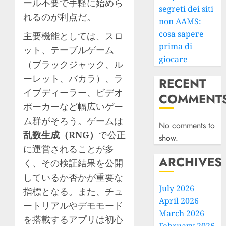
ール不要で手軽に始めら
segreti dei siti
れるのが利点だ。
non AAMS:
cosa sapere
主要機能としては、スロ
prima di
ット、テーブルゲーム
giocare
（ブラックジャック、ル
ーレット、バカラ）、ラ
RECENT
イブディーラー、ビデオ
COMMENT
ポーカーなど幅広いゲー
ム群がそろう。ゲームは
No comments to
乱数生成（RNG）
で公正
show.
に運営されることが多
ARCHIVES
く、その検証結果を公開
しているか否かが重要な
July 2026
指標となる。また、チュ
April 2026
ートリアルやデモモード
March 2026
を搭載するアプリは初心