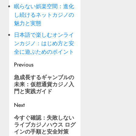
眠らない娯楽空間：進化
し続けるネットカジノの
魅力と実態
日本語で楽しむオンライ
ンカジノ：はじめ方と安
全に遊ぶためのポイント
Post
Previous
navigation
Previous
急成長するギャンブルの
未来：仮想通貨カジノ入
post:
門と実践ガイド
Next
Next
今すぐ確認：失敗しない
ライブカジノハウス ログ
post:
イン
の手順と安全対策