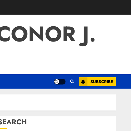
 CONOR J.
SUBSCRIBE
SEARCH