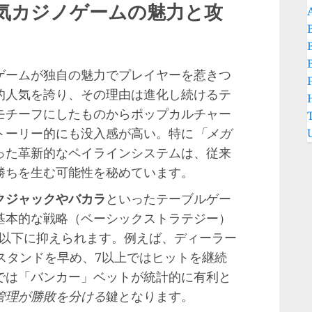
気カジノゲームの魅力と攻
ゲームが独自の魅力でプレイヤーを惹きつ
的人気を誇り、その理由は進化し続けるテ
モチーフにしたものからポップカルチャー
トーリー的にも没入感が高い。特に
「メガ
った革新的なペイラインシステムは、従来
勝ちを生む可能性を秘めています。
クジャックやバカラ
といったテーブルゲー
基本的な戦略（ベーシックストラテジー）
%以下に抑えられます。例えば、ディーラー
スタンドを早め、7以上ではヒットを継続
では「バンカー」ベットが統計的に有利と
管理が勝敗を分ける
鍵となります。