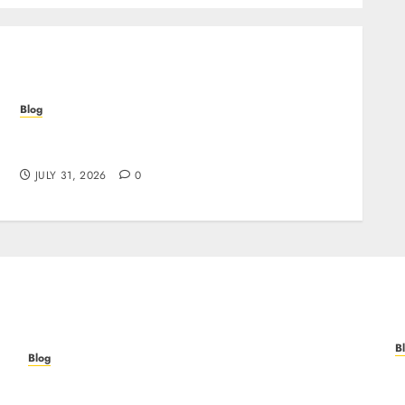
Blog
Scoprire i vantaggi e i rischi dei casino non
aams: guida pratica per giocatori italiani
JULY 31, 2026
0
B
Blog
S
Scoprire i vantaggi e i rischi dei casino non
E
aams: guida pratica per giocatori italiani