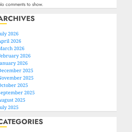
No comments to show.
ARCHIVES
July 2026
April 2026
March 2026
February 2026
January 2026
December 2025
November 2025
October 2025
September 2025
August 2025
July 2025
CATEGORIES