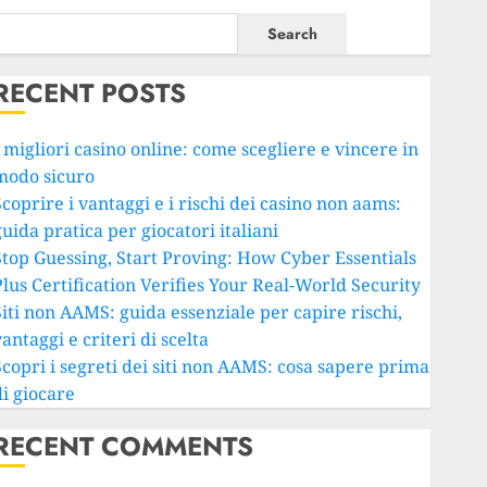
Search
RECENT POSTS
 migliori casino online: come scegliere e vincere in
modo sicuro
coprire i vantaggi e i rischi dei casino non aams:
uida pratica per giocatori italiani
Stop Guessing, Start Proving: How Cyber Essentials
Plus Certification Verifies Your Real-World Security
Siti non AAMS: guida essenziale per capire rischi,
antaggi e criteri di scelta
Scopri i segreti dei siti non AAMS: cosa sapere prima
di giocare
RECENT COMMENTS