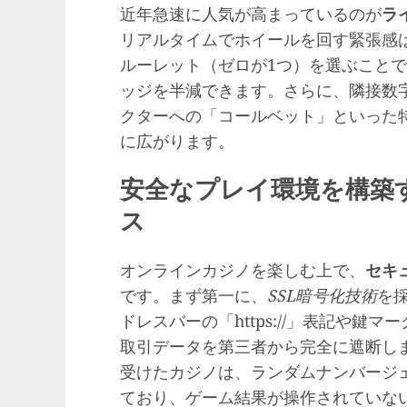
近年急速に人気が高まっているのが
ラ
リアルタイムでホイールを回す緊張感
ルーレット（ゼロが1つ）を選ぶこと
ッジを半減できます。さらに、隣接数
クターへの「コールベット」といった
に広がります。
安全なプレイ環境を構築
ス
オンラインカジノを楽しむ上で、
セキ
です。まず第一に、
SSL暗号化技術
を
ドレスバーの「https://」表記や
取引データを第三者から完全に遮断し
受けたカジノは、ランダムナンバージ
ており、ゲーム結果が操作されていな