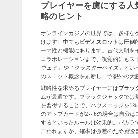
プレイヤーを虜にする人
略のヒント
オンラインカジノの世界では、多様な
けます。中でも
ビデオスロット
は圧倒
ーマ性と機能にあります。古代文明を
コラボレーションまで、視覚的にもス
ウェイ」や「クラスターペイズ」
とい
のスロット概念を刷新し、予想外の大
戦略性を求めるプレイヤーには
ブラッ
ムが最適です。ブラックジャックでは
を習得することで、ハウスエッジを1
のアップカードが2～6の場合は自分は
するといったルールは効果的。バカラ
言われますが、確率は微差のため
資金