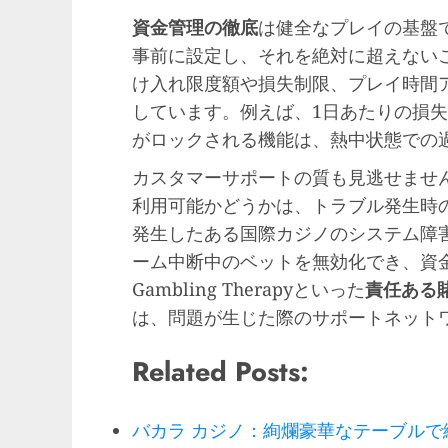
資金管理の徹底
は健全なプレイの基盤
事前に設定し、それを絶対に超えない
け入れ限度額や損失制限、プレイ時間
しています。例えば、1日あたりの損
がロックされる機能は、熱中状態での
カスタマーサポートの質も見逃せませ
利用可能かどうかは、トラブル発生時の
発生したある国際カジノのシステム障
ーム中断中のベットを無効化でき、資金
Gambling Therapyといった
責任ある
は、問題が生じた際のサポートネット
Related Posts:
バカラ カジノ：絢爛豪華なテーブル