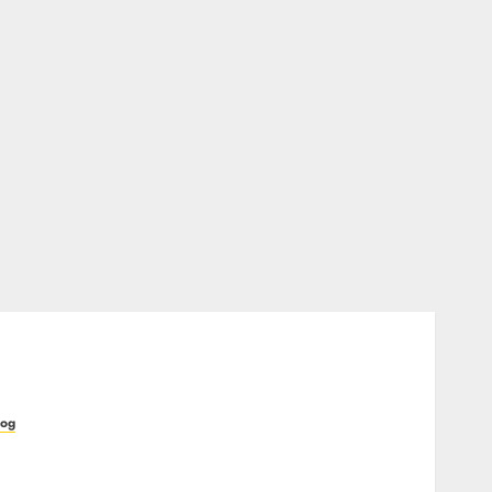
log
top Guessing, Start Proving: How Cyber
ssentials Plus Certification Verifies Your Real-